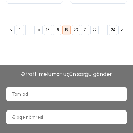
<
1
...
16
17
18
19
20
21
22
...
24
>
Ətraflı məlumat üçün sorğu göndər