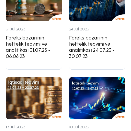
31 Jul 2023
24 Jul 2023
Foreks bazarının
Foreks bazarının
həftəlik təqvimi və
həftəlik təqvimi və
analitikası 31.07.23 -
analitikası 24.07.23 -
06.08.23
30.07.23
17 Jul 2023
10 Jul 2023