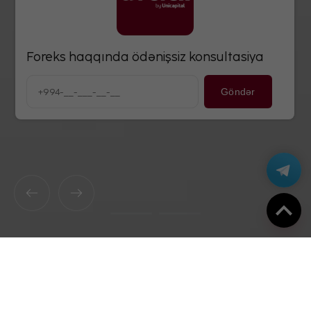
Foreks haqqında ödənişsiz konsultasiya
Göndər
100-dən çox maliyyə aləti ilə
elə indi treyd et