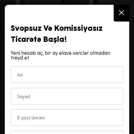
Şəxsi kabinet
Svopsuz Və Komissiyasız
Treyd etmək indi daha rahatdır!
Ticarətə Başla!
SİMA ilə 2 dəqiqə ərzində foreks hesabın olsun
Yeni hesab aç, bir ay əlavə xərclər olmadan
treyd et
Onlayn Hesab Aç