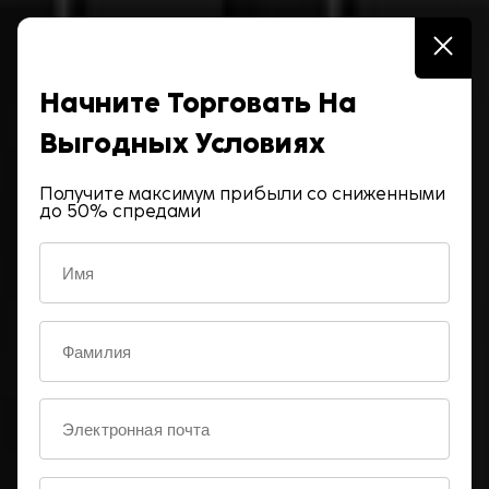
Личный кабинет
Начните Торговать На
Торговля на Forex теперь ещё
Выгодных Условиях
удобнее!
Открой счёт за 2 минуты с SİMA
Получите максимум прибыли со сниженными
до 50% спредами
Онлайн-Открытие Счёта