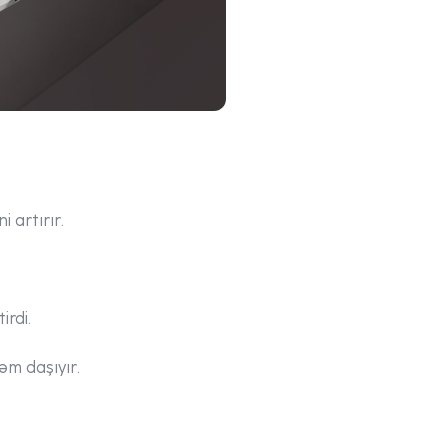
 artırır.
irdi.
m daşıyır.