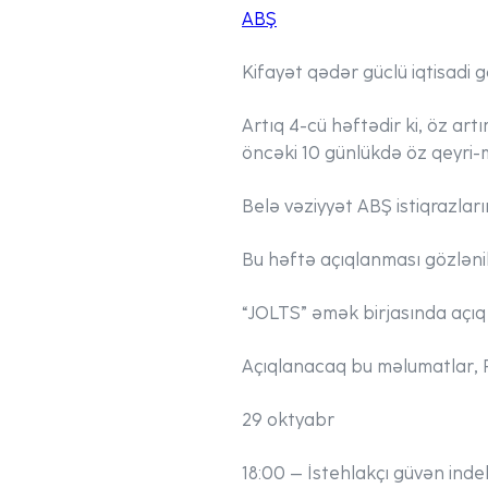
ABŞ
Kifayət qədər güclü iqtisadi 
Artıq 4-cü həftədir ki, öz ar
öncəki 10 günlükdə öz qeyri-m
Belə vəziyyət ABŞ istiqrazları
Bu həftə açıqlanması gözləni
“JOLTS” əmək birjasında açıq
Açıqlanacaq bu məlumatlar, F
29 oktyabr
18:00
– İstehlakçı güvən inde