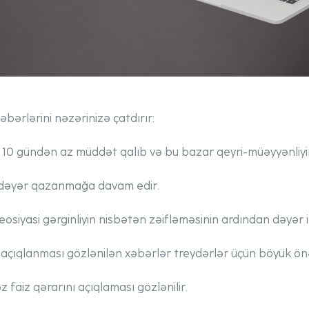
bərlərini nəzərinizə çatdırır:
10 gündən az müddət qalıb və bu bazar qeyri-müəyyənliyini
ı dəyər qazanmağa davam edir.
eosiyasi gərginliyin nisbətən zəifləməsinin ardından dəyər it
çıqlanması gözlənilən xəbərlər treydərlər üçün böyük önə
 faiz qərarını açıqlaması gözlənilir.