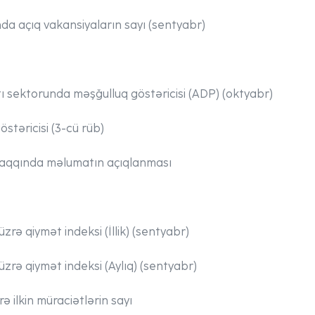
da açıq vakansiyaların sayı (sentyabr)
ı sektorunda məşğulluq göstəricisi (ADP) (oktyabr)
stəricisi (3-cü rüb)
haqqında məlumatın açıqlanması
üzrə qiymət indeksi (İllik) (sentyabr)
 üzrə qiymət indeksi (Aylıq) (sentyabr)
rə ilkin müraciətlərin sayı