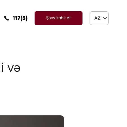
117(5)
AZ
Şəxsi kabinet
i və