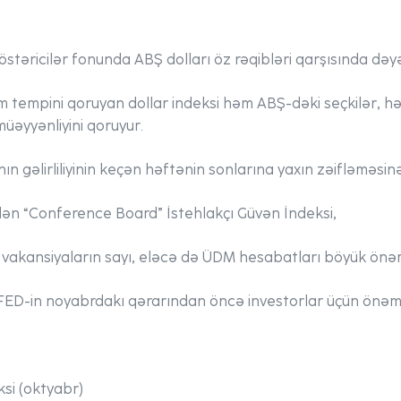
göstəricilər fonunda ABŞ dolları öz rəqibləri qarşısında 
tım tempini qoruyan dollar indeksi həm ABŞ-dəki seçkilər, 
üəyyənliyini qoruyur.
nın gəlirliliyinin keçən həftənin sonlarına yaxın zəifləməsi
lən “Conference Board” İstehlakçı Güvən İndeksi,
 vakansiyaların sayı, eləcə də ÜDM hesabatları böyük önəm
ED-in noyabrdakı qərarından öncə investorlar üçün önəmli
ksi (oktyabr)