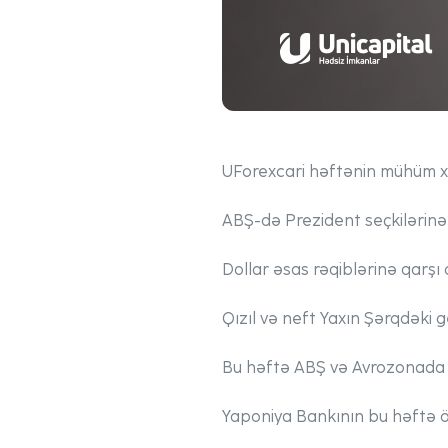
UForex
cari həftənin mühüm xə
ABŞ-də Prezident seçkilərinə 
Dollar əsas rəqiblərinə qarş
Qızıl və neft Yaxın Şərqdəki g
Bu həftə ABŞ və Avrozonada a
Yaponiya Bankının bu həftə öz