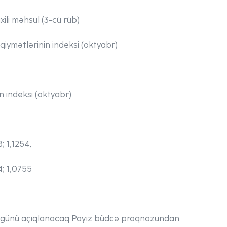
li məhsul (3-cü rüb)
qiymətlərinin indeksi (oktyabr)
in indeksi (oktyabr)
8; 1,1254,
4; 1,0755
ə günü açıqlanacaq Payız büdcə proqnozundan