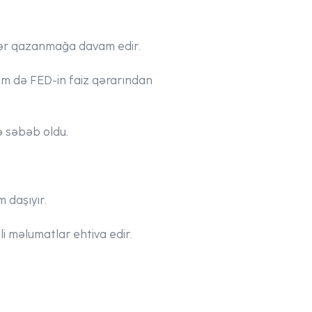
dəyər qazanmağa davam edir.
həm də FED-in faiz qərarından
nə səbəb oldu.
 daşıyır.
 məlumatlar ehtiva edir.