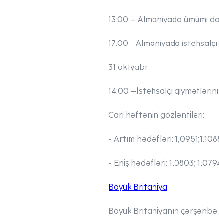
13:00
– Almaniyada ümümi daxi
17:00
–
Almaniyada istehsalçı 
31 oktyabr
14:00
–
İstehsalçı qiymətlərin
Cari həftənin gözləntiləri:
- Artım hədəfləri:
1,0951;
1.108
- Eniş hədəfləri:
1,0803; 1,079
Böyük Britaniya
Böyük Britaniyanın çərşənb