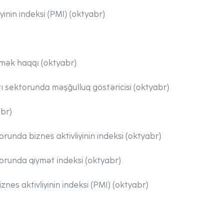
iyinin indeksi (PMI) (oktyabr)
mək haqqı (oktyabr)
ı sektorunda məşğulluq göstəricisi (oktyabr)
abr)
runda biznes aktivliyinin indeksi (oktyabr)
orunda qiymət indeksi (oktyabr)
nes aktivliyinin indeksi (PMI) (oktyabr)