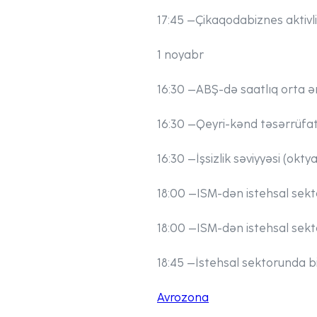
17:45
–
Çikaqoda
biznes aktivl
1 noyabr
16:30
–
ABŞ-də saatlıq orta ə
16:30
–
Qeyri-kənd təsərrüfat
16:30
–
İşsizlik səviyyəsi (okty
18:00
–
ISM-dən istehsal sekto
18:00
–
ISM-dən istehsal sekt
18:45
–
İstehsal sektorunda biz
Avrozona