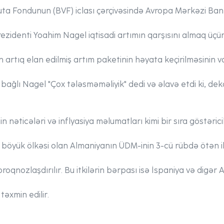
ta Fondunun (BVF) iclası çərçivəsində Avropa Mərkəzi Bankı
zidenti Yoahim Nagel iqtisadi artımın qarşısını almaq üçü
rtıq elan edilmiş artım paketinin həyata keçirilməsinin vac
 bağlı Nagel "Çox tələsməməliyik" dedi və əlavə etdi ki, de
n nəticələri və inflyasiya məlumatları kimi bir sıra göstəri
böyük ölkəsi olan Almaniyanın ÜDM-inin 3-cü rübdə ötən ili
nozlaşdırılır. Bu itkilərin bərpası isə İspaniya və digər A
təxmin edilir.