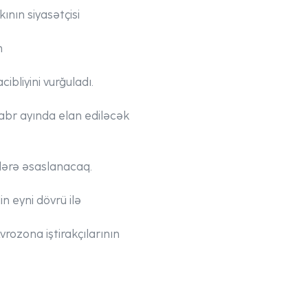
nın siyasətçisi
n
ibliyini vurğuladı.
kabr ayında elan ediləcək
cilərə əsaslanacaq.
n eyni dövrü ilə
vrozona iştirakçılarının