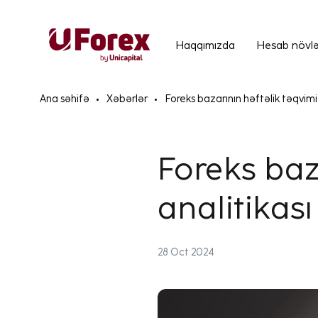
Haqqımızda
Hesab növlə
Ana səhifə
Xəbərlər
Foreks bazarının həftəlik təqvimi 
Foreks baz
analitikası
28 Oct 2024