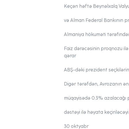
Keçən həftə Beynəlxalq Valyu
və Alman Federal Bankının pre
Almaniya hökuməti tərəfindən a
Faiz dərəcəsinin proqnozu ilə
qərar
ABŞ-dəki prezident seçkilərini
Digər tərəfdən, Avrozanın ən 
müqayisədə 0.3% azalacağı proq
dəstəyi ilə həyata keçiriləcəyi 
30 oktyabr