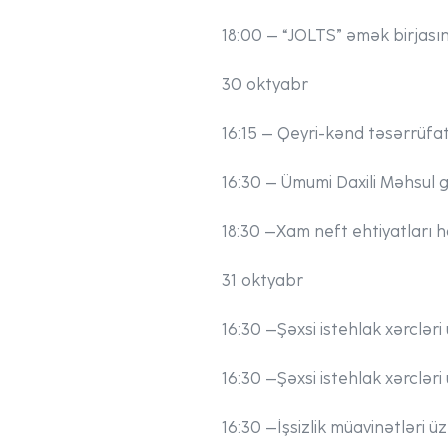
18:00
– “JOLTS” əmək birjasın
30 oktyabr
16:15
– Qeyri-kənd təsərrüfat
16:30
– Ümumi Daxili Məhsul gö
18:30
–
Xam neft ehtiyatları 
31 oktyabr
16:30
–
Şəxsi istehlak xərcləri 
16:30
–
Şəxsi istehlak xərcləri
16:30
–
İşsizlik müavinətləri üz