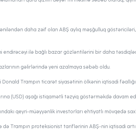
iləndən daha zəif olan ABŞ aylıq məşğulluq göstəriciləri,
i endirəcəyi ilə bağlı bazar gözləntilərini bir daha təsdiqləd
azlarının gəlirlərində yeni azalmaya səbəb oldu.
onald Trampın ticarət siyasətinin ölkənin iqtisadi fəallığın
arına (USD) aşağı istiqamətli təzyiq göstərməkdə davam edi
ındakı qeyri-müəyyənlik investorları ehtiyatlı mövqedə saxl
ələ də Trampın proteksionist tariflərinin ABŞ-nin iqtisadi ar