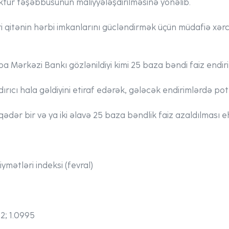
ktur təşəbbüsünün maliyyələşdirilməsinə yönəlib.
i qitənin hərbi imkanlarını gücləndirmək üçün müdafiə xər
pa Mərkəzi Bankı gözlənildiyi kimi 25 baza bəndi faiz endiri
ıcı hala gəldiyini etiraf edərək, gələcək endirimlərdə poten
 qədər bir və ya iki əlavə 25 baza bəndlik faiz azaldılması e
ymətləri indeksi (fevral)
12; 1.0995