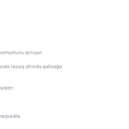
aksimumunu qoruyur.
onunda təzyiq altında qalmağa
iyaları
 məqsədilə