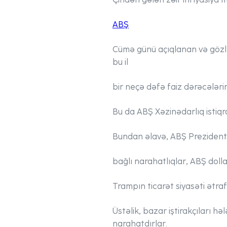
ABŞ
Cümə günü açıqlanan və gözlən
bu il
bir neçə dəfə faiz dərəcələrin
Bu da ABŞ Xəzinədarlıq istiqr
Bundan əlavə, ABŞ Prezidenti D
bağlı narahatlıqlar, ABŞ doll
Trampın ticarət siyasəti ətraf
Üstəlik, bazar iştirakçıları h
narahatdırlar.