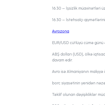
16:30 – İşsizlik müavinətləri ü
16:30 – İstehsalçı qiymətlərini
Avrozona
EUR/USD cütlüyü cümə günü əl
ABŞ dolları (USD), ölkə iqtis
davam edir.
Avro isə Almaniyanın maliyyə i
borc siyasətinin yenidən nəzər
Təklif olunan dəyişikliklər mü