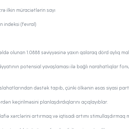
zrə ilkin müraciətlərin sayı
n indeksi (fevral)
də olunan 1.0888 səviyyəsinə yaxın qalaraq dörd aylıq m
adiyyatının potensial yavaşlaması ilə bağlı narahatlıqlar f
slahatlarından dəstək tapıb, çünki ölkənin əsas siyasi part
dən keçirilməsini planlaşdırdıqlarını açıqlayıblar.
dafiə xərclərini artırmaq və iqtisadi artımı stimullaşdırmaq