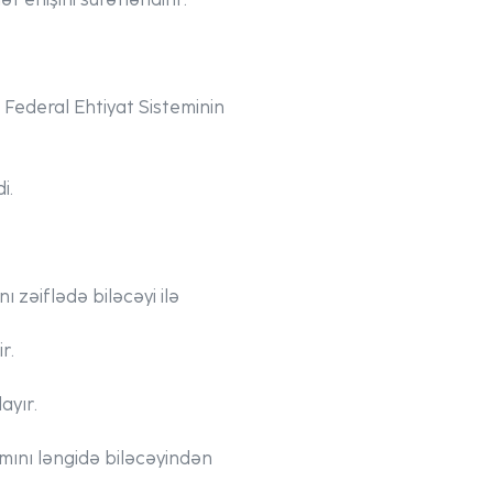
 Federal Ehtiyat Sisteminin
i.
ı zəiflədə biləcəyi ilə
r.
ayır.
tımını ləngidə biləcəyindən