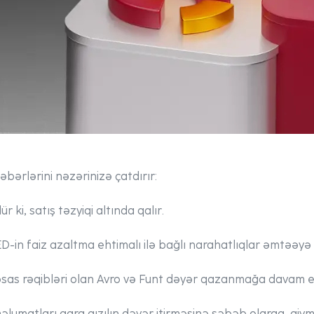
bərlərini nəzərinizə çatdırır:
r ki, satış təzyiqi altında qalır.
ED-in faiz azaltma ehtimalı ilə bağlı narahatlıqlar əmtəəy
əsas rəqibləri olan Avro və Funt dəyər qazanmağa davam e
əlumatları qara qızılın dəyər itirməsinə səbəb olaraq, qiymət