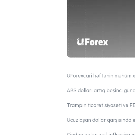
UForex
cari həftənin mühüm xə
ABŞ dolları artıq beşinci gündü
Trampın ticarət siyasəti və F
Ucuzlaşan dollar qarşısında 
Çindən gələn zəif inflyasiya m