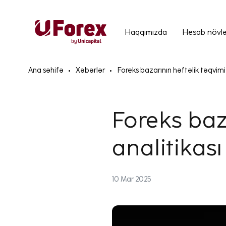
Haqqımızda
Hesab növlə
Ana səhifə
Xəbərlər
Foreks bazarının həftəlik təqvimi
Foreks baz
analitikası
10 Mar 2025