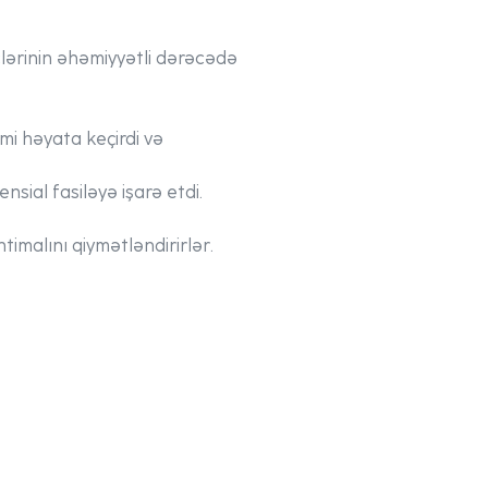
clərinin əhəmiyyətli dərəcədə
mi həyata keçirdi və
sial fasiləyə işarə etdi.
htimalını qiymətləndirirlər.