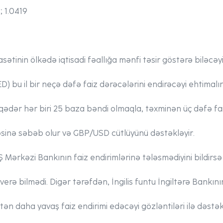
; 1.0419
ətinin ölkədə iqtisadi fəallığa mənfi təsir göstərə biləcəyi
D) bu il bir neçə dəfə faiz dərəcələrini endirəcəyi ehtimalın
qədər hər biri 25 baza bəndi olmaqla, təxminən üç dəfə faiz
əsinə səbəb olur və GBP/USD cütlüyünü dəstəkləyir.
Mərkəzi Bankının faiz endirimlərinə tələsmədiyini bildirsə
k verə bilmədi. Digər tərəfdən, İngilis funtu İngiltərə Bankın
ən daha yavaş faiz endirimi edəcəyi gözləntiləri ilə dəstək