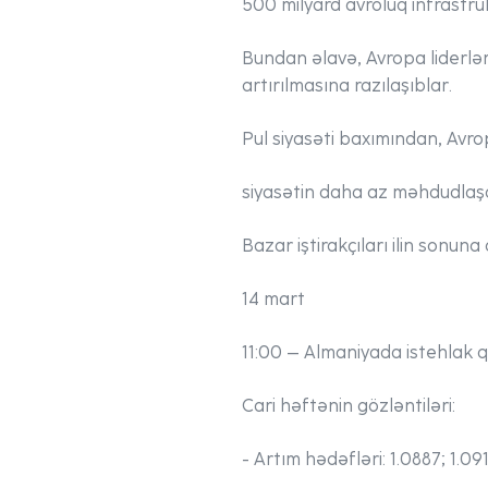
500 milyard avroluq infrastru
Bundan əlavə, Avropa liderlər
artırılmasına razılaşıblar.
Pul siyasəti baxımından, Avro
siyasətin daha az məhdudlaşdır
Bazar iştirakçıları ilin sonuna
14 mart
11:00 – Almaniyada istehlak qi
Cari həftənin gözləntiləri:
- Artım hədəfləri:
1.0887; 1.09