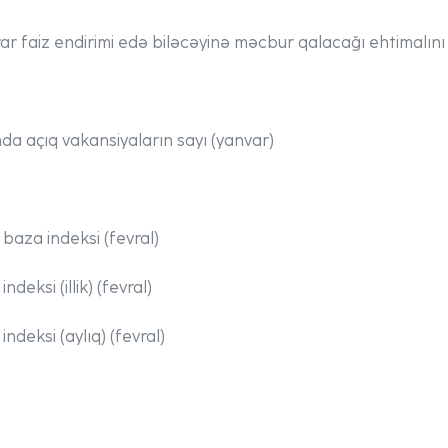
ar faiz endirimi edə biləcəyinə məcbur qalacağı ehtimalını 
da açıq vakansiyaların sayı (yanvar)
 baza indeksi (fevral)
ndeksi (illik) (fevral)
indeksi (aylıq) (fevral)