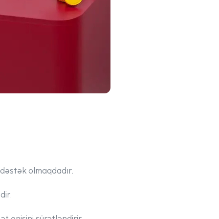
ə dəstək olmaqdadır.
dir.
 enişini sürətləndirir.