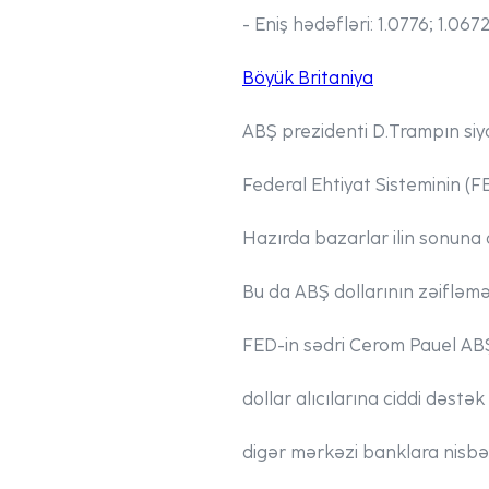
- Eniş hədəfləri:
1.0776; 1.0672
Böyük Britaniya
ABŞ prezidenti D.Trampın siyas
Federal Ehtiyat Sisteminin (FE
Hazırda bazarlar ilin sonuna 
Bu da ABŞ dollarının zəifləm
FED-in sədri Cerom Pauel ABŞ 
dollar alıcılarına ciddi dəstə
digər mərkəzi banklara nisbət