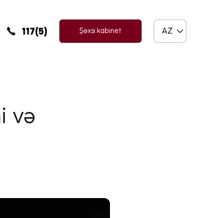
117(5)
AZ
Şəxsi kabinet
i və