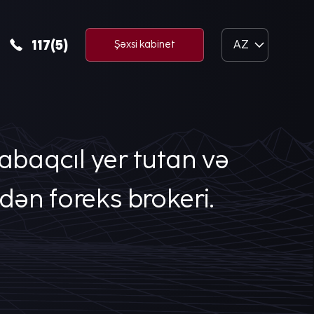
117(5)
AZ
Şəxsi kabinet
baqcıl yer tutan və
dən foreks brokeri.