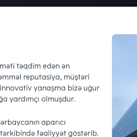
məti təqdim edən ən
kəmməl reputasiya, müştəri
 innovativ yanaşma bizə uğur
ağa yardımçı olmuşdur.
zərbaycanın aparıcı
tərkibində fəaliyyət göstərib.