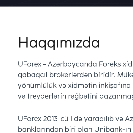
Haqqımızda
UForex - Azərbaycanda Foreks xid
qabaqcıl brokerlərdən biridir. Mü
yönümlülük və xidmətin inkişafına
və treyderlərin rəğbətini qazanm
UForex 2013-cü ildə yaradılıb və A
banklarından biri olan Unibank-ın 