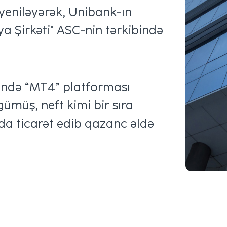
 yeniləyərək, Unibank-ın
ya Şirkəti" ASC-nin tərkibində
imində “MT4” platforması
 gümüş, neft kimi bir sıra
rda ticarət edib qazanc əldə