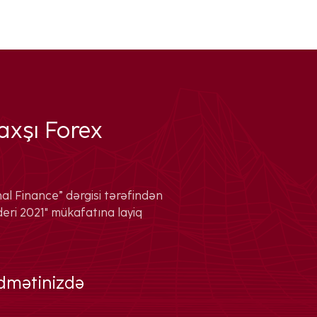
xşı Forex
al Finance” dərgisi tərəfindən
ri 2021" mükafatına layiq
xidmətinizdə