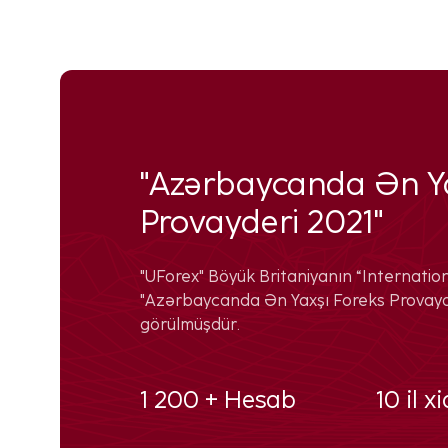
"Azərbaycanda Ən Ya
Provayderi 2021"
"UForex" Böyük Britaniyanın “Internation
"Azərbaycanda Ən Yaxşı Foreks Provayde
görülmüşdür.
1 200 + Hesab
10 il 