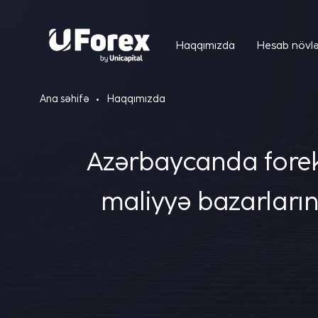
Haqqımızda
Hesab növlə
Ana səhifə
Haqqımızda
Azərbaycanda forek
maliyyə bazarların