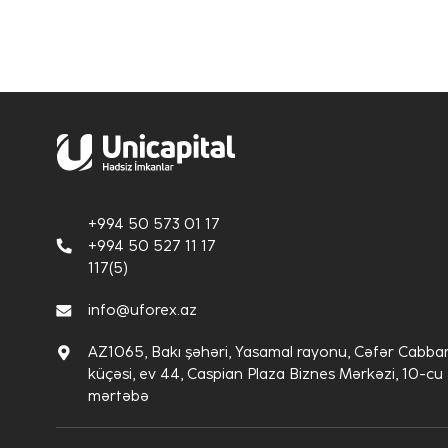
+994 50 573 01 17
+994 50 527 11 17
117(5)
info@uforex.az
AZ1065, Bakı şəhəri, Yasamal rayonu, Cəfər Cabbar
küçəsi, ev 44, Caspian Plaza Biznes Mərkəzi, 10-cu
mərtəbə