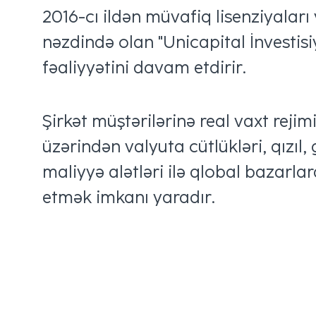
2016-cı ildən müvafiq lisenziyaları
nəzdində olan "Unicapital İnvestisi
fəaliyyətini davam etdirir.
Şirkət müştərilərinə real vaxt rej
üzərindən valyuta cütlükləri, qızıl,
maliyyə alətləri ilə qlobal bazarla
etmək imkanı yaradır.