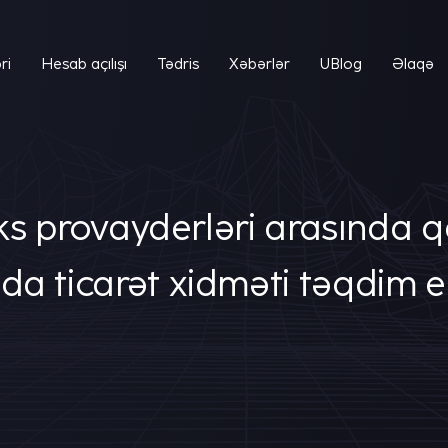
ri
Hesab açılışı
Tədris
Xəbərlər
UBlog
Əlaqə
s provayderləri arasında qa
da ticarət xidməti təqdim e