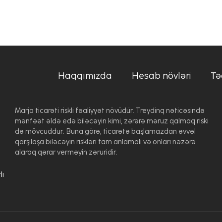
Haqqımızda
Hesab növləri
Tə
Marja ticarəti riskli fəaliyyət növüdür. Treydinq nəticəsində
mənfəət əldə edə biləcəyin kimi, zərərə məruz qalmaq riski
də mövcuddur. Buna görə, ticarətə başlamazdan əvvəl
qarşılaşa biləcəyin riskləri tam anlamalı və onları nəzərə
alaraq qərar verməyin zəruridir.
lı