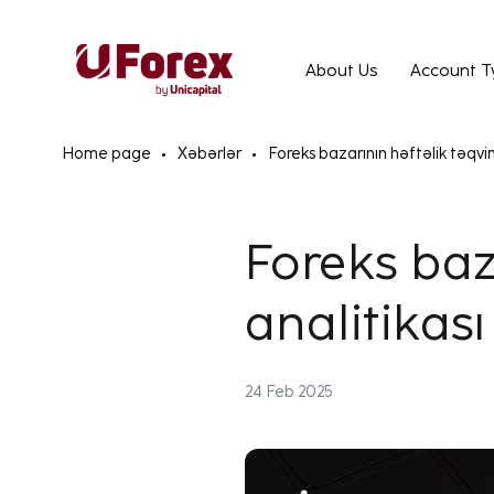
About Us
Account T
Home page
Xəbərlər
Foreks bazarının həftəlik təqvi
Foreks baz
analitikas
24 Feb 2025