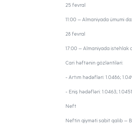
25 fevral
11:00 – Almaniyada ümumi daxi
28 fevral
17:00 – Almaniyada istehlak qi
Cari həftənin gözləntiləri:
- Artım hədəfləri:
1.0486; 1.04
- Eniş hədəfləri:
1.0463; 1.045
Neft
Neftin qiyməti sabit qalıb – B