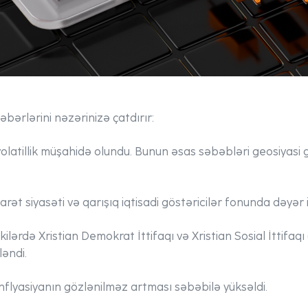
bərlərini nəzərinizə çatdırır:
atillik müşahidə olundu. Bunun əsas səbəbləri geosiyasi gə
ət siyasəti və qarışıq iqtisadi göstəricilər fonunda dəyər it
kilərdə Xristian Demokrat İttifaqı və Xristian Sosial İttifa
əndi.
flyasiyanın gözlənilməz artması səbəbilə yüksəldi.