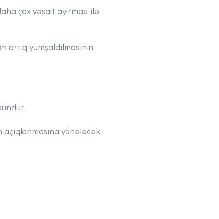
daha çox vəsait ayırması ilə
ən artıq yumşaldılmasının
mkündür.
nin açıqlanmasına yönələcək.