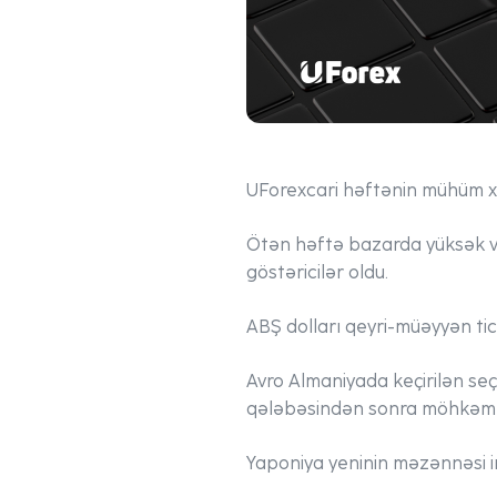
UForex
cari həftənin mühüm xə
Ötən həftə bazarda yüksək vol
göstəricilər oldu.
ABŞ dolları qeyri-müəyyən ticar
Avro Almaniyada keçirilən seç
qələbəsindən sonra möhkəml
Yaponiya yeninin məzənnəsi in