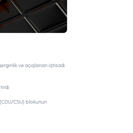
rginlik və açıqlanan iqtisadi
irdi.
qı (CDU/CSU) blokunun