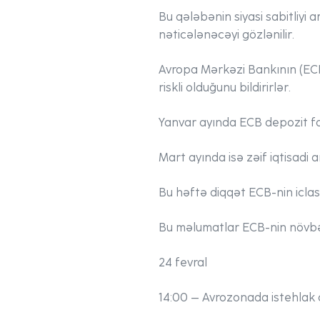
Bu qələbənin siyasi sabitliyi 
nəticələnəcəyi gözlənilir.
Avropa Mərkəzi Bankının (ECB)
riskli olduğunu bildirirlər.
Yanvar ayında ECB depozit fa
Mart ayında isə zəif iqtisadi 
Bu həftə diqqət ECB-nin iclas
Bu məlumatlar ECB-nin növbət
24 fevral
14:00 – Avrozonada istehlak qi