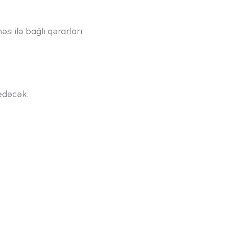
əsi ilə bağlı qərarları
edəcək.