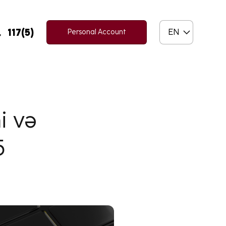
117(5)
EN
Personal Account
i və
5