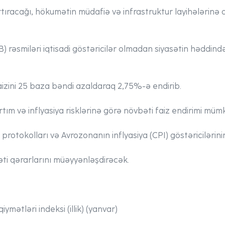
artıracağı, hökumətin müdafiə və infrastruktur layihələrinə 
 rəsmiləri iqtisadi göstəricilər olmadan siyasətin həddind
izini 25 baza bəndi azaldaraq 2,75%-ə endirib.
artım və inflyasiya risklərinə görə növbəti faiz endirimi mü
 protokolları və Avrozonanın inflyasiya (CPI) göstəriciləri
i qərarlarını müəyyənləşdirəcək.
ymətləri indeksi (illik) (yanvar)