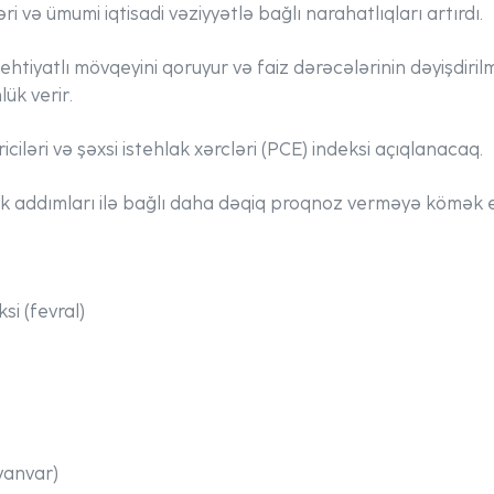
ri və ümumi iqtisadi vəziyyətlə bağlı narahatlıqları artırdı.
ehtiyatlı mövqeyini qoruyur və faiz dərəcələrinin dəyişdirilm
ük verir.
iləri və şəxsi istehlak xərcləri (PCE) indeksi açıqlanacaq.
k addımları ilə bağlı daha dəqiq proqnoz verməyə kömək 
si (fevral)
(yanvar)