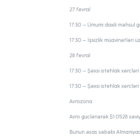
27 fevral
17:30 – Ümumi daxili məhsul gö
17:30 – İşsizlik müavinətləri ü
28 fevral
17:30 – Şəxsi istehlak xərcləri
17:30 – Şəxsi istehlak xərcləri
Avrozonа
Avro güclənərək $1.0528 səviy
Bunun əsas səbəbi Almaniyada