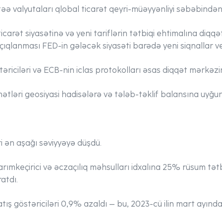
təə valyutaları qlobal ticarət qeyri-müəyyənliyi səbəbindən 
icarət siyasətinə və yeni tariflərin tətbiqi ehtimalına diq
 açıqlanması FED-in gələcək siyasəti barədə yeni siqnallar v
təriciləri və ECB-nin iclas protokolları əsas diqqət mərkəz
ətləri geosiyasi hadisələrə və tələb-təklif balansına uyğu
ri ən aşağı səviyyəyə düşdü.
ımkeçirici və əczaçılıq məhsulları idxalına 25% rüsum tət
atdı.
ış göstəriciləri 0,9% azaldı – bu, 2023-cü ilin mart ayınd