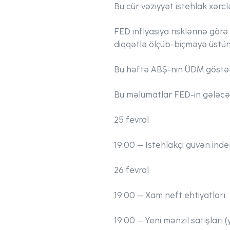
Bu cür vəziyyət istehlak xərclə
FED inflyasiya risklərinə görə 
diqqətlə ölçüb-biçməyə üstünl
Bu həftə ABŞ-nin ÜDM göstəric
Bu məlumatlar FED-in gələcə
25 fevral
19:00 – İstehlakçı güvən indek
26 fevral
19:00 – Xam neft ehtiyatları
19:00 – Yeni mənzil satışları 