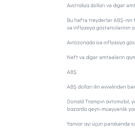
Avstraliya dolları və digər əm
Bu həftə treyderlər ABŞ-nin t
və inflyasiya göstəricilərinin
Avrozonada isə inflyasiya gös
Neft və digər əmtəələrin qiym
ABŞ
ABŞ dolları ilin əvvəlindən bə
Donald Trampın avtomobil, yar
bazarda qeyri-müəyyənlik yar
Yanvar ayı üçün pərakəndə sat