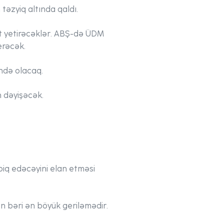
təzyiq altında qaldı.
qət yetirəcəklər. ABŞ-də ÜDM
erəcək.
ində olacaq.
n dəyişəcək.
biq edəcəyini elan etməsi
an bəri ən böyük geriləmədir.