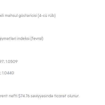
li məhsul göstəricisi (4-cü rüb)
ymətləri indeksi (fevral)
97; 1.0509
1; 1.0440
rent nefti $74.76 səviyyəsində ticarət olunur.