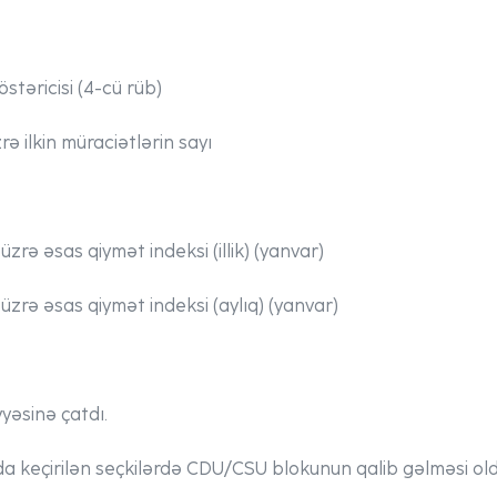
stəricisi (4-cü rüb)
zrə ilkin müraciətlərin sayı
 üzrə əsas qiymət indeksi (illik) (yanvar)
 üzrə əsas qiymət indeksi (aylıq) (yanvar)
yəsinə çatdı.
 keçirilən seçkilərdə CDU/CSU blokunun qalib gəlməsi old