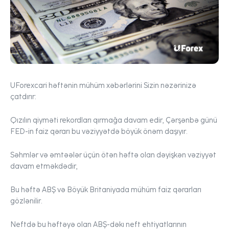
UForex
cari həftənin mühüm xəbərlərini Sizin nəzərinizə
çatdırır:
Qızılın qiyməti rekordları qırmağa davam edir, Çərşənbə günü
FED-in faiz qərarı bu vəziyyətdə böyük önəm daşıyır.
Səhmlər və əmtəələr üçün ötən həftə olan dəyişkən vəziyyət
davam etməkdədir,
Bu həftə ABŞ və Böyük Britaniyada mühüm faiz qərarları
gözlənilir.
Neftdə bu həftəyə olan ABŞ-dəkı neft ehtiyatlarının