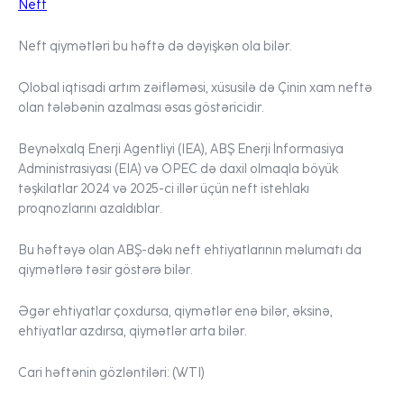
Neft
Neft qiymətləri bu həftə də dəyişkən ola bilər.
Qlobal iqtisadi artım zəifləməsi, xüsusilə də Çinin xam neftə
olan tələbənin azalması əsas göstəricidir.
Beynəlxalq Enerji Agentliyi (IEA), ABŞ Enerji İnformasiya
Administrasiyası (EIA) və OPEC də daxil olmaqla böyük
təşkilatlar 2024 və 2025-ci illər üçün neft istehlakı
proqnozlarını azaldıblar.
Bu həftəyə olan ABŞ-dəkı neft ehtiyatlarının məlumatı da
qiymətlərə təsir göstərə bilər.
Əgər ehtiyatlar çoxdursa, qiymətlər enə bilər, əksinə,
ehtiyatlar azdırsa, qiymətlər arta bilər.
Cari həftənin gözləntiləri:
(WTI)