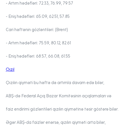
- Artım hədəfləri:
72.33, 76.99, 79.57
- Eniş hədəfləri:
65.09, 62.51, 57.85
Cari həftənin gözləntiləri:
(Brent)
- Artım hədəfləri:
75.59, 80.12, 82.61
- Eniş hədəfləri:
68.57, 66.08, 61.55
Qızıl
Qızılın qiyməti bu həftə də artımla davam edə bilər,
ABŞ-də Federal Açıq Bazar Komitəsinin açıqlamaları və
faiz endirimi gözləntiləri qızılın qiymətinə təsir göstərə bilər.
Əgər ABŞ-da faizlər enərsə, qızılın qiyməti arta bilər,