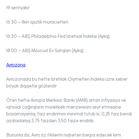
19 sentyabr
16:30 –
İlkin işsizlik müraciətləri;
16:30 –
ABŞ Philadelphia Fed İstehsal İndeksi (Aylıq);
18:00 –
ABŞ Mövcud Ev Satışları (Aylıq);
Avrozona
Avrozonada bu həftə İstehlak Qiymətləri İndeksi üzrə xəbər
böyük diqqətlə gözlənilir.
Ötən həftə Avropa Mərkəzi Bankı (AMB) artan inflyasiya və
iqtisadi çağırışların mürəkkəb mənzərəsini seyr etməsinə
baxamayaraq, faiz endirimini minimal tutub ki, 0,25 faiz bəndi
azaladaraq 3,75 faizdən 3,50 faizə endirib
Bununla da, Avro öz itkilərini nisbətən bərpa edəcək kimi