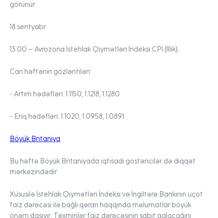
görünür.
18 sentyabr
13:00 –
Avrozona İstehlak Qiymətləri İndeksi CPI (İllik);
Cari həftənin gözləntiləri:
- Artım hədəfləri:
1.1150, 1.1218, 1.1280
- Eniş hədəfləri:
1.1020, 1.0958, 1.0891
Böyük Britaniya
Bu həftə Böyük Britaniyada iqtisadi göstəricilər də diqqət
mərkəzindədir.
Xüsusilə İstehlak Qiymətləri İndeksi və İngiltərə Bankının uçot
faiz dərəcəsi ilə bağlı qərarı haqqında məlumatlar böyük
önəm daşıyır. Təxminlər faiz dərəcəsinin sabit qalacağını