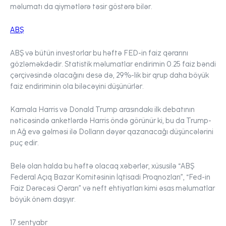
məlumatı da qiymətlərə təsir göstərə bilər.
ABŞ
ABŞ və bütün investorlar bu həftə FED-in faiz qərarını
gözləməkdədir. Statistik məlumatlar endirimin 0.25 faiz bəndi
çərçivəsində olacağını desə də, 29%-lik bir qrup daha böyük
faiz endiriminin ola biləcəyini düşünürlər.
Kamala Harris və Donald Trump arasındakı ilk debatının
nəticəsində anketlərdə Harris öndə görünür ki, bu da Trump-
ın Ağ evə gəlməsi ilə Dolların dəyər qazanacağı düşüncələrini
puç edir.
Belə olan halda bu həftə olacaq xəbərlər, xüsusilə “ABŞ
Federal Açıq Bazar Komitəsinin İqtisadi Proqnozları”, “Fed-in
Faiz Dərəcəsi Qərarı” və neft ehtiyatları kimi əsas məlumatlar
böyük önəm daşıyır.
17 sentyabr