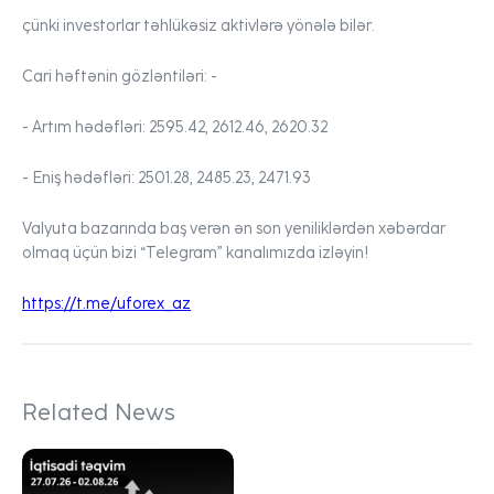
çünki investorlar təhlükəsiz aktivlərə yönələ bilər.
Cari həftənin gözləntiləri: -
- Artım hədəfləri:
2595.42, 2612.46, 2620.32
- Eniş hədəfləri:
2501.28, 2485.23, 2471.93
Valyuta bazarında baş verən ən son yeniliklərdən xəbərdar
olmaq üçün bizi “Telegram” kanalımızda izləyin!
https://t.me/uforex_az
Related News