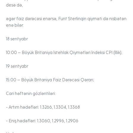
desə də,
əgər faiz dərəcəsi enərsə, Funt Sterlinqin qiyməti də nisbətən
enə bilər.
18 sentyabr
10:00 –
Böyük Britaniya İstehlak Qiymətləri İndeksi CPI (İllik);
19 sentyabr
15:00 –
Böyük Britaniya Faiz Dərəcəsi Qərarı;
Cari həftənin gözləntiləri:
- Artım hədəfləri:
1.3266, 1.3304, 1.3368
- Eniş hədəfləri:
1.3060, 1.2996, 1.2906