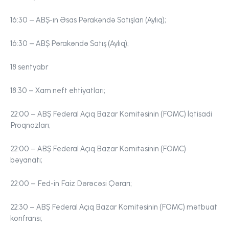
16:30 –
ABŞ-ın Əsas Pərakəndə Satışları (Aylıq);
16:30 –
ABŞ Pərakəndə Satış (Aylıq);
18 sentyabr
18:30 –
Xam neft ehtiyatları;
22:00 –
ABŞ Federal Açıq Bazar Komitəsinin (FOMC) İqtisadi
Proqnozları;
22:00 –
ABŞ Federal Açıq Bazar Komitəsinin (FOMC)
bəyanatı;
22:00 –
Fed-in Faiz Dərəcəsi Qərarı;
22:30 –
ABŞ Federal Açıq Bazar Komitəsinin (FOMC) mətbuat
konfransı;