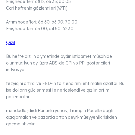
Eniş hədəfləri:
68.12; 65.35; 60.05
Cari həftənin gözləntiləri (WTI):
Artım hədəfləri:
66.80; 68.90; 70.00
Eniş hədəfləri:
65.00; 64.50; 62.30
Qızıl
Bu həftə qızılın qiymətində aydın istiqamət müşahidə
olunmur. İyun ayı üzrə ABŞ-də CPI və PPI göstəriciləri
inflyasiya
təzyiqini artırdı və FED-in faiz endirimi ehtimalını azaltdı. Bu
isə dolların güclənməsi ilə nəticələndi və qızılın artım
potensialını
məhdudlaşdırdı.Bununla yanaşı, Trampın Pauellə bağlı
açıqlamaları və bazarda artan qeyri-müəyyənlik riskdən
qaçma əhvalını