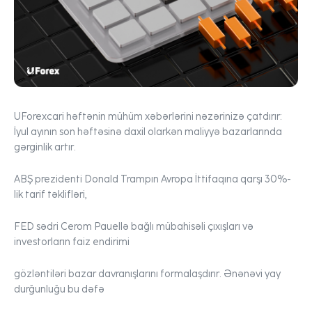
UForex
cari həftənin mühüm xəbərlərini nəzərinizə çatdırır:
İyul ayının son həftəsinə daxil olarkən maliyyə bazarlarında
gərginlik artır.
ABŞ prezidenti Donald Trampın Avropa İttifaqına qarşı 30%-
lik tarif təklifləri,
FED sədri Cerom Pauellə bağlı mübahisəli çıxışları və
investorların faiz endirimi
gözləntiləri bazar davranışlarını formalaşdırır. Ənənəvi yay
durğunluğu bu dəfə