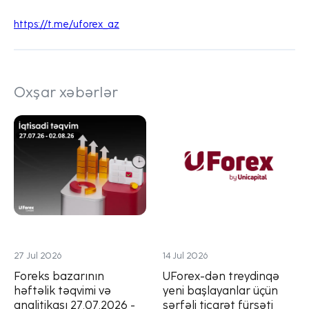
https://t.me/uforex_az
Oxşar xəbərlər
27 Jul 2026
14 Jul 2026
Foreks bazarının
UForex-dən treydinqə
həftəlik təqvimi və
yeni başlayanlar üçün
analitikası 27.07.2026 -
sərfəli ticarət fürsəti