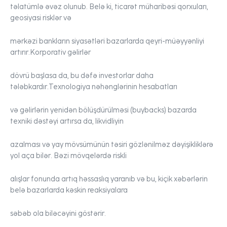
təlatümlə əvəz olunub. Belə ki, ticarət müharibəsi qorxuları,
geosiyasi risklər və
mərkəzi bankların siyasətləri bazarlarda qeyri-müəyyənliyi
artırır.Korporativ gəlirlər
dövrü başlasa da, bu dəfə investorlar daha
tələbkardır.Texnologiya nəhənglərinin hesabatları
və gəlirlərin yenidən bölüşdürülməsi (buybacks) bazarda
texniki dəstəyi artırsa da, likvidliyin
azalması və yay mövsümünün təsiri gözlənilməz dəyişikliklərə
yol aça bilər. Bəzi mövqelərdə riskli
alışlar fonunda artıq həssaslıq yaranıb və bu, kiçik xəbərlərin
belə bazarlarda kəskin reaksiyalara
səbəb ola biləcəyini göstərir.