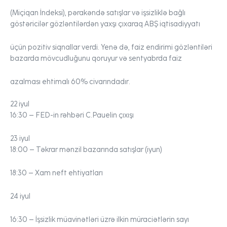
(Miçiqan İndeksi), pərakəndə satışlar və işsizliklə bağlı
göstəricilər gözləntilərdən yaxşı çıxaraq ABŞ iqtisadiyyatı
üçün pozitiv siqnallar verdi. Yenə də, faiz endirimi gözləntiləri
bazarda mövcudluğunu qoruyur və sentyabrda faiz
azalması ehtimalı 60% civarındadır.
22 iyul
16:30 – FED-in rəhbəri C.Pauelin çıxışı
23 iyul
18:00 – Təkrar mənzil bazarında satışlar (iyun)
18:30 – Xam neft ehtiyatları
24 iyul
16:30 – İşsizlik müavinətləri üzrə ilkin müraciətlərin sayı