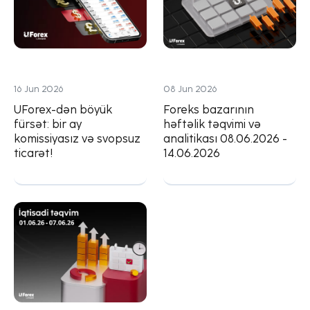
16 Jun 2026
08 Jun 2026
UForex-dən böyük
Foreks bazarının
fürsət: bir ay
həftəlik təqvimi və
komissiyasız və svopsuz
analitikası 08.06.2026 -
ticarət!
14.06.2026