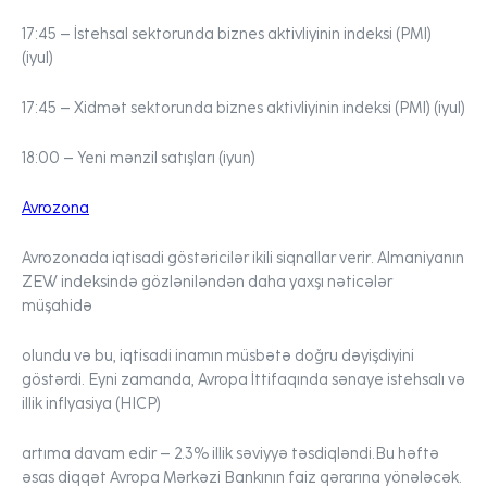
17:45 – İstehsal sektorunda biznes aktivliyinin indeksi (PMI)
(iyul)
17:45 – Xidmət sektorunda biznes aktivliyinin indeksi (PMI) (iyul)
18:00 – Yeni mənzil satışları (iyun)
Avrozona
Avrozonada iqtisadi göstəricilər ikili siqnallar verir. Almaniyanın
ZEW indeksində gözləniləndən daha yaxşı nəticələr
müşahidə
olundu və bu, iqtisadi inamın müsbətə doğru dəyişdiyini
göstərdi. Eyni zamanda, Avropa İttifaqında sənaye istehsalı və
illik inflyasiya (HICP)
artıma davam edir – 2.3% illik səviyyə təsdiqləndi.Bu həftə
əsas diqqət Avropa Mərkəzi Bankının faiz qərarına yönələcək.