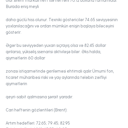
olur.Brent markalı neft isə həftəni 70.12 dollarla tamamladı.
Burada eniş meyli
daha güclü hiss olunur. Texniki göstəricilər 74.65 səviyyəsinin
yoxlanılacağını və ordan mümkün enişin başlaya biləcəyini
göstərir.
Əgər bu səviyyədən yuxarı sıçrayış olsa və 82.45 dollar
qırılarsa, yüksəliş ssenarisi aktivləşə bilər. Əks halda,
qiymətlərin 60 dollar
zonası istiqamətində geriləməsi ehtimalı qalır.Ümumi fon,
ticarət müharibəsi riski və yay aylarında tələbin zəifliyi
qiymətlərin
qeyri-sabit qalmasına şərait yaradır.
Cari həftənin gözləntiləri (Brent):
Artım hədəfləri:
72.65; 79.45; 82.95