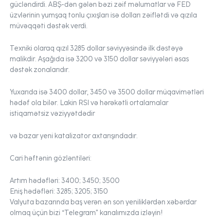
gücləndirdi. ABŞ-dən gələn bəzi zəif məlumatlar və FED
üzvlərinin yumşaq tonlu çıxışları isə dolları zəiflətdi və qızıla
müvəqqəti dəstək verdi.
Texniki olaraq qızıl 3285 dollar səviyyəsində ilk dəstəyə
malikdir. Aşağıda isə 3200 və 3150 dollar səviyyələri əsas
dəstək zonalarıdır.
Yuxarıda isə 3400 dollar, 3450 və 3500 dollar müqavimətləri
hədəf ola bilər. Lakin RSI və hərəkətli ortalamalar
istiqamətsiz vəziyyətdədir
və bazar yeni katalizator axtarışındadır.
Cari həftənin gözləntiləri:
Artım hədəfləri:
3400; 3450; 3500
Eniş hədəfləri:
3285; 3205; 3150
Valyuta bazarında baş verən ən son yeniliklərdən xəbərdar
olmaq üçün bizi “Telegram” kanalımızda izləyin!