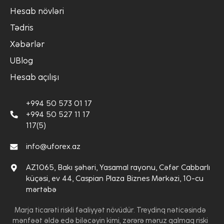
Hesab növləri
Tədris
Xəbərlər
UBlog
Hesab açılışı
+994 50 573 01 17
+994 50 527 11 17
117(5)
info@uforex.az
AZ1065, Bakı şəhəri, Yasamal rayonu, Cəfər Cabbarlı
küçəsi, ev 44, Caspian Plaza Biznes Mərkəzi, 10-cu
mərtəbə
Marja ticarəti riskli fəaliyyət növüdür. Treydinq nəticəsində
mənfəət əldə edə biləcəyin kimi, zərərə məruz qalmaq riski