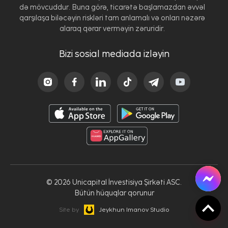
də mövcuddur. Buna görə, ticarətə başlamazdan əvvəl
qarşılaşa biləcəyin riskləri tam anlamalı və onları nəzərə
alaraq qərar verməyin zəruridir.
Bizi sosial mediada izləyin
© 2026 Unicapital İnvestisiya Şirkəti ASC.
Bütün hüquqlar qorunur
Site by
Jeykhun Imanov Studio