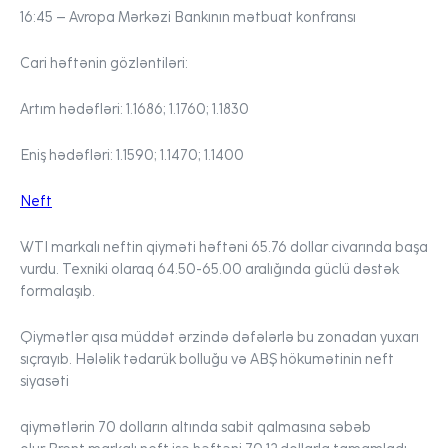
16:45 – Avropa Mərkəzi Bankının mətbuat konfransı
Cari həftənin gözləntiləri:
Artım hədəfləri:
1.1686; 1.1760; 1.1830
Eniş hədəfləri:
1.1590; 1.1470; 1.1400
Neft
WTI markalı neftin qiyməti həftəni 65.76 dollar civarında başa
vurdu. Texniki olaraq 64.50-65.00 aralığında güclü dəstək
formalaşıb.
Qiymətlər qısa müddət ərzində dəfələrlə bu zonadan yuxarı
sıçrayıb. Hələlik tədarük bolluğu və ABŞ hökumətinin neft
siyasəti
qiymətlərin 70 dolların altında sabit qalmasına səbəb