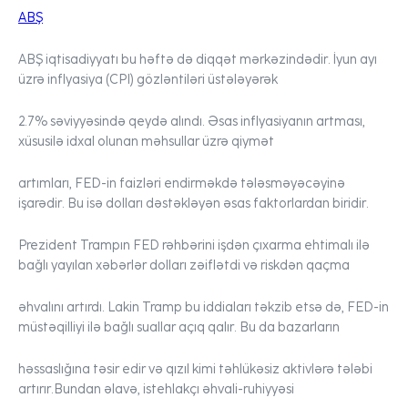
ABŞ
ABŞ iqtisadiyyatı bu həftə də diqqət mərkəzindədir. İyun ayı
üzrə inflyasiya (CPI) gözləntiləri üstələyərək
2.7% səviyyəsində qeydə alındı. Əsas inflyasiyanın artması,
xüsusilə idxal olunan məhsullar üzrə qiymət
artımları, FED-in faizləri endirməkdə tələsməyəcəyinə
işarədir. Bu isə dolları dəstəkləyən əsas faktorlardan biridir.
Prezident Trampın FED rəhbərini işdən çıxarma ehtimalı ilə
bağlı yayılan xəbərlər dolları zəiflətdi və riskdən qaçma
əhvalını artırdı. Lakin Tramp bu iddiaları təkzib etsə də, FED-in
müstəqilliyi ilə bağlı suallar açıq qalır. Bu da bazarların
həssaslığına təsir edir və qızıl kimi təhlükəsiz aktivlərə tələbi
artırır.Bundan əlavə, istehlakçı əhvali-ruhiyyəsi