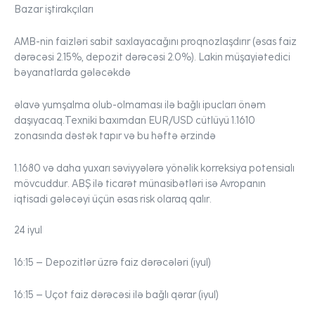
Bazar iştirakçıları
AMB-nin faizləri sabit saxlayacağını proqnozlaşdırır (əsas faiz
dərəcəsi 2.15%, depozit dərəcəsi 2.0%). Lakin müşayiətedici
bəyanatlarda gələcəkdə
əlavə yumşalma olub-olmaması ilə bağlı ipucları önəm
daşıyacaq.Texniki baxımdan EUR/USD cütlüyü 1.1610
zonasında dəstək tapır və bu həftə ərzində
1.1680 və daha yuxarı səviyyələrə yönəlik korreksiya potensialı
mövcuddur. ABŞ ilə ticarət münasibətləri isə Avropanın
iqtisadi gələcəyi üçün əsas risk olaraq qalır.
24 iyul
16:15 – Depozitlər üzrə faiz dərəcələri (iyul)
16:15 – Uçot faiz dərəcəsi ilə bağlı qərar (iyul)