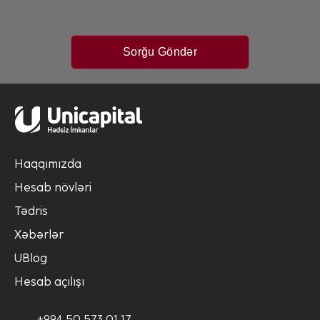
Sorğu Göndər
Haqqımızda
Hesab növləri
Tədris
Xəbərlər
UBlog
Hesab açılışı
+994 50 573 01 17