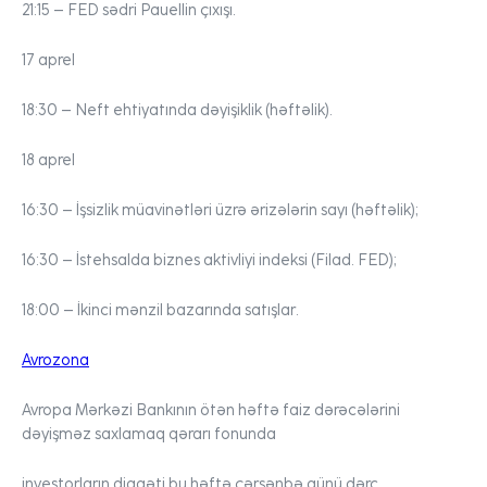
21:15 –
FED sədri Pauellin çıxışı.
17 aprel
18:30 –
Neft ehtiyatında dəyişiklik (həftəlik).
18 aprel
16:30 –
İşsizlik müavinətləri üzrə ərizələrin sayı (həftəlik);
16:30 –
İstehsalda biznes aktivliyi indeksi (Filad. FED);
18:00 –
İkinci mənzil bazarında satışlar.
Avrozona
Avropa Mərkəzi Bankının ötən həftə faiz dərəcələrini
dəyişməz saxlamaq qərarı fonunda
investorların diqqəti bu həftə çərşənbə günü dərc