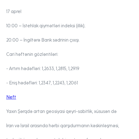
17 aprel
10:00 –
İstehlak qiymətləri indeksi (illik);
20:00 –
İngiltərə Bank sədrinin çıxışı.
Cari həftənin gözləntiləri:
- Artım hədəfləri:
1,2633, 1,2815, 1,2919
- Eniş hədəfləri:
1,2347, 1,2243, 1,2061
Neft
Yaxın Şərqdə artan geosiyasi qeyri-sabitlik, xüsusən də
İran və İsrail arasında hərbi qarşıdurmanın kəskinləşməsi,