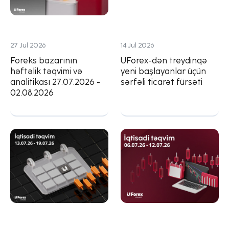
27 Jul 2026
14 Jul 2026
Foreks bazarının
UForex-dən treydinqə
həftəlik təqvimi və
yeni başlayanlar üçün
analitikası 27.07.2026 -
sərfəli ticarət fürsəti
02.08.2026