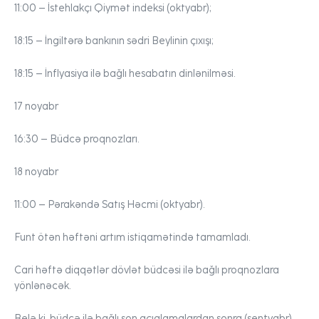
11:00
– İstehlakçı Qiymət indeksi (oktyabr);
18:15
– İngiltərə bankının sədri Beylinin çıxışı;
18:15
– İnflyasiya ilə bağlı hesabatın dinlənilməsi.
17 noyabr
16:30
– Büdcə proqnozları.
18 noyabr
11:00
– Pərakəndə Satış Həcmi (oktyabr).
Funt
ötən həftəni artım istiqamətində tamamladı.
Cari həftə diqqətlər dövlət büdcəsi ilə bağlı proqnozlara
yönlənəcək.
Belə ki, büdcə ilə bağlı son açıqlamalardan sonra (sentyabr)