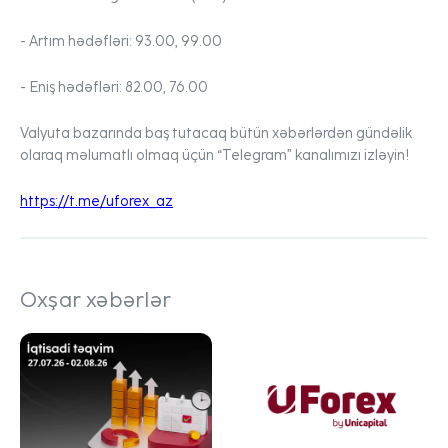
- Artım hədəfləri:
93.00, 99.00
- Eniş hədəfləri:
82.00, 76.00
Valyuta bazarında baş tutacaq bütün xəbərlərdən gündəlik
olaraq məlumatlı olmaq üçün “Telegram” kanalımızı izləyin!
https://t.me/uforex_az
Oxşar xəbərlər