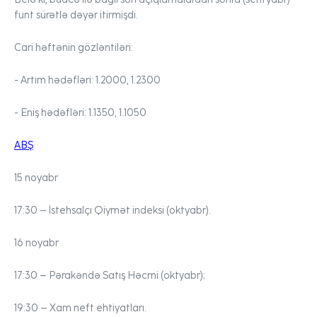
funt sürətlə dəyər itirmişdi.
Cari həftənin gözləntiləri:
- Artım hədəfləri:
1.2000, 1.2300
- Eniş hədəfləri:
1.1350, 1.1050
ABŞ
15 noyabr
17:30 –
İstehsalçı Qiymət indeksi (oktyabr)
.
16 noyabr
17:30 –
Pərakəndə Satış Həcmi (oktyabr);
19:30
– Xam neft ehtiyatları.