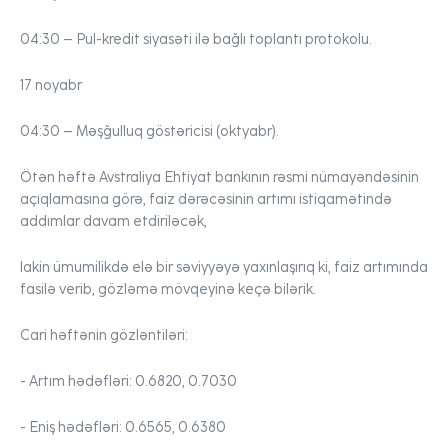
04:30
– Pul-kredit siyasəti ilə bağlı toplantı protokolu.
17 noyabr
04:30
– Məşğulluq göstəricisi (oktyabr).
Ötən həftə Avstraliya Ehtiyat bankının rəsmi nümayəndəsinin
açıqlamasına görə, faiz dərəcəsinin artımı istiqamətində
addımlar davam etdiriləcək,
lakin ümumilikdə elə bir səviyyəyə yaxınlaşırıq ki, faiz artımında
fasilə verib, gözləmə mövqeyinə keçə bilərik.
Cari həftənin gözləntiləri:
- Artım hədəfləri:
0.6820, 0.7030
- Eniş hədəfləri:
0.6565, 0.6380