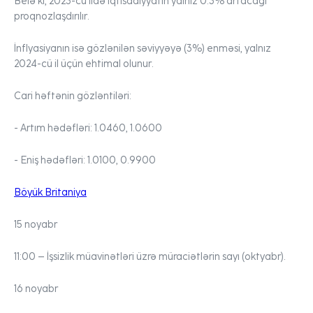
Belə ki, 2023-cü ildə iqtisadiyyatın yalnız 0.3% artacağı
proqnozlaşdırılır.
İnflyasiyanın isə gözlənilən səviyyəyə (3%) enməsi, yalnız
2024-cü il üçün ehtimal olunur.
Cari həftənin gözləntiləri:
- Artım hədəfləri:
1.0460, 1.0600
- Eniş hədəfləri:
1.0100, 0.9900
Böyük Britaniya
15 noyabr
11:00
– İşsizlik müavinətləri üzrə müraciətlərin sayı (oktyabr).
16 noyabr