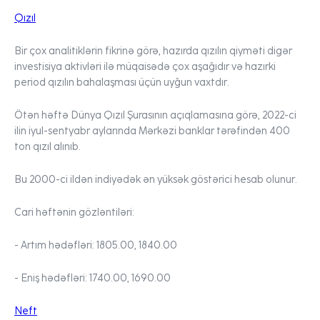
Qızıl
Bir çox analitiklərin fikrinə görə, hazırda qızılın qiyməti digər
investisiya aktivləri ilə müqaisədə çox aşağıdır və hazırki
period qızılın bahalaşması üçün uyğun vaxtdır.
Ötən həftə Dünya
Qızıl
Şurasının açıqlamasına görə, 2022-ci
ilin iyul-sentyabr aylarında Mərkəzi banklar tərəfindən 400
ton qızıl alınıb.
Bu 2000-ci ildən indiyədək ən yüksək göstərici hesab olunur.
Cari həftənin gözləntiləri:
- Artım hədəfləri:
1805.00, 1840.00
- Eniş hədəfləri:
1740.00, 1690.00
Neft