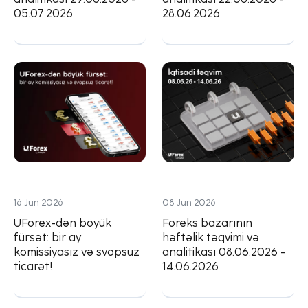
05.07.2026
28.06.2026
16 Jun 2026
08 Jun 2026
UForex-dən böyük
Foreks bazarının
fürsət: bir ay
həftəlik təqvimi və
komissiyasız və svopsuz
analitikası 08.06.2026 -
ticarət!
14.06.2026