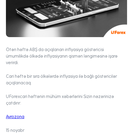
Ötən həftə ABŞ da açıqlanan inflyasiya göstəricisi
ümumilikdə ölkədə inflyasiyanın qismən ləngiməsinə işarə
verirdi.
Cari həftə bir sıra ölkələrdə inflyasiya ilə bağlı göstəricilər
açıqlanacaq.
UForex
cari həftənin mühüm xəbərlərini Sizin nəzərinizə
çatdırır:
Avrozona
15 noyabr