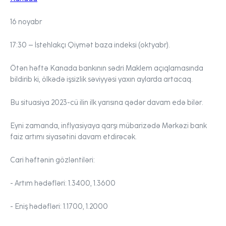
16 noyabr
17:30
– İstehlakçı Qiymət baza indeksi (oktyabr).
Ötən həftə Kanada bankının sədri Maklem açıqlamasında
bildirib ki, ölkədə işsizlik səviyyəsi yaxın aylarda artacaq.
Bu situasiya 2023-cü ilin ilk yarısına qədər davam edə bilər.
Eyni zamanda, inflyasiyaya qarşı mübarizədə Mərkəzi bank
faiz artımı siyasətini davam etdirəcək.
Cari həftənin gözləntiləri:
- Artım hədəfləri:
1.3400, 1.3600
- Eniş hədəfləri:
1.1700, 1.2000