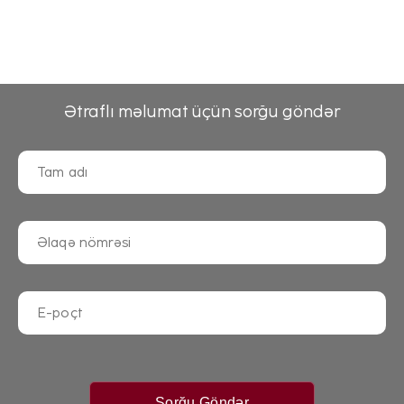
Ətraflı məlumat üçün sorğu göndər
Sorğu Göndər