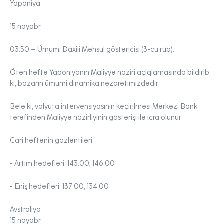
Yaponiya
15 noyabr
03:50
– Ümumi Daxili Məhsul göstəricisi (3-cü rüb).
Ötən həftə Yaponiyanın Maliyyə naziri açıqlamasında bildirib
ki, bazarın ümumi dinamika nəzarətimizdədir.
Belə ki, valyuta intervensiyasının keçirilməsi Mərkəzi Bank
tərəfindən Maliyyə nazirliyinin göstərişi ilə icra olunur.
Cari həftənin gözləntiləri:
- Artım hədəfləri:
143.00, 146.00
- Eniş hədəfləri:
137.00, 134.00
Avstraliya
15 noyabr