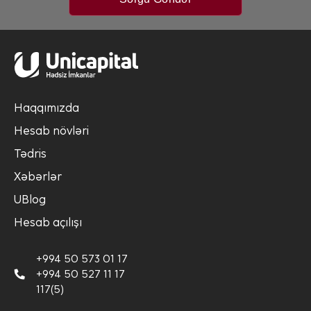
Haqqımızda
Hesab növləri
Tədris
Xəbərlər
UBlog
Hesab açılışı
+994 50 573 01 17
+994 50 527 11 17
117(5)