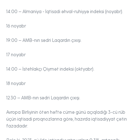
14:00
– Almaniya - İqtisadi əhval-ruhiyyə indeksi (noyabr).
16 noyabr
19:00
– AMB-nın sədri Laqardın çıxışı.
17 noyabr
14:00
– İstehlakçı Qiymət indeksi (oktyabr).
18 noyabr
12:30
– AMB-nın sədri Laqardın çıxışı.
Avropa Birliyinin ötən həftə cümə günü açıqladığı 3-cü rüb
üçün iqtisadi proqnozlarına görə, hazırda iqtisadiyyat çətin
fazadadır.