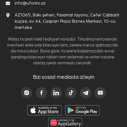
info@uforex.az
AZ1065, Bakı şəhəri, Yasamal rayonu, Cəfər Cabbarlı
küçəsi, ev 44, Caspian Plaza Biznes Mərkəzi, 10-cu
mərtəbə
Marja ticarəti riskli fəaliyyət növüdür. Treydinq nəticəsində
mənfəət əldə edə biləcəyin kimi, zərərə məruz qalmaq riski
də mövcuddur. Buna görə, ticarətə başlamazdan əvvəl
qarşılaşa biləcəyin riskləri tam anlamalı və onları nəzərə
alaraq qərar verməyin zəruridir.
Bizi sosial mediada izləyin