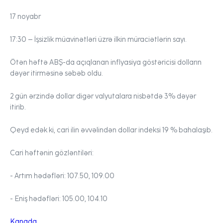
17 noyabr
17:30
– İşsizlik müavinətləri üzrə ilkin müraciətlərin sayı.
Ötən həftə ABŞ-da açıqlanan inflyasiya göstəricisi dolların
dəyər itirməsinə səbəb oldu.
2 gün ərzində dollar digər valyutalara nisbətdə 3% dəyər
itirib.
Qeyd edək ki, cari ilin əvvəlindən
dollar
indeksi 19 % bahalaşıb.
Cari həftənin gözləntiləri:
- Artım hədəfləri:
107.50, 109.00
- Eniş hədəfləri:
105.00, 104.10
Kanada