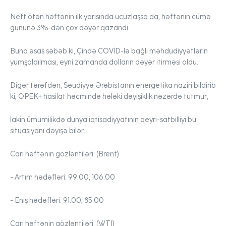
Neft
ötən həftənin ilk yarısında ucuzlaşsa da, həftənin cümə
gününə 3%-dən çox dəyər qazandı.
Buna əsas səbəb ki, Çində COVİD-lə bağlı məhdudiyyətlərin
yumşaldılması, eyni zamanda dolların dəyər itirməsi oldu.
Digər tərəfdən, Səudiyyə Ərəbistanın energetika naziri bildirib
ki, OPEK+ hasilat həcmində hələki dəyişiklik nəzərdə tutmur,
lakin ümumilikdə dünya iqtisadiyyatının qeyri-satbilliyi bu
situasiyanı dəyişə bilər.
Cari həftənin gözləntiləri:
(Brent)
- Artım hədəfləri:
99.00, 106.00
- Eniş hədəfləri:
91.00, 85.00
Cari həftənin gözləntiləri:
(WTI)