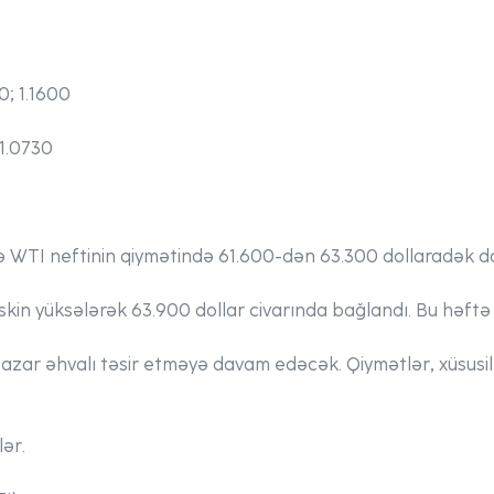
70; 1.1600
; 1.0730
 WTI neftinin qiymətində 61.600-dən 63.300 dollaradək d
skin yüksələrək 63.900 dollar civarında bağlandı. Bu həftə
bazar əhvalı təsir etməyə davam edəcək. Qiymətlər, xüsusil
ər.