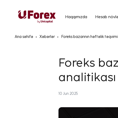
Haqqımızda
Hesab növlə
Ana səhifə
Xəbərlər
Foreks bazarının həftəlik təqvimi
Foreks baz
analitikas
10 Jun 2025