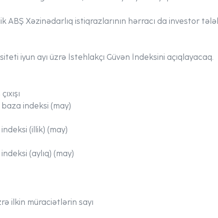
ik ABŞ Xəzinədarlıq istiqrazlarının hərracı da investor tələb
iteti iyun ayı üzrə İstehlakçı Güvən İndeksini açıqlayacaq.
çıxışı
n baza indeksi (may)
ndeksi (illik) (may)
indeksi (aylıq) (may)
zrə ilkin müraciətlərin sayı