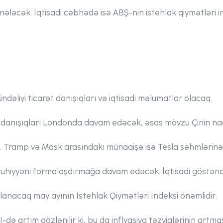
nələcək. İqtisadi cəbhədə isə ABŞ-nin istehlak qiymətləri 
dəliyi ticarət danışıqları və iqtisadi məlumatlar olacaq.
t danışıqları Londonda davam edəcək, əsas mövzu Çinin na
ır. Tramp və Mask arasındakı münaqişə isə Tesla səhmlərinə
ruhiyyəni formalaşdırmağa davam edəcək. İqtisadi göstəric
anacaq may ayının İstehlak Qiymətləri İndeksi önəmlidir.
 artım gözlənilir ki, bu da inflyasiya təzyiqlərinin artmas