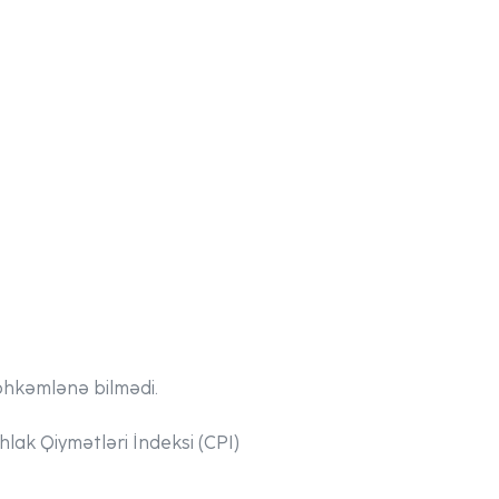
öhkəmlənə bilmədi.
hlak Qiymətləri İndeksi (CPI)