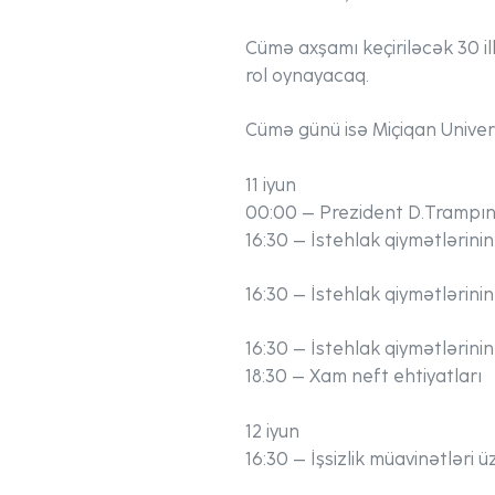
Cümə axşamı keçiriləcək 30 ill
rol oynayacaq.
Cümə günü isə Miçiqan Univers
11 iyun
00:00 – Prezident D.Trampın 
16:30 – İstehlak qiymətlərini
16:30 – İstehlak qiymətlərinin i
16:30 – İstehlak qiymətlərinin 
18:30 – Xam neft ehtiyatları
12 iyun
16:30 – İşsizlik müavinətləri ü