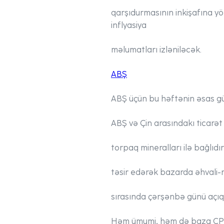
qarşıdurmasının inkişafına yö
inflyasiya
məlumatları izləniləcək.
ABŞ
ABŞ üçün bu həftənin əsas gün
ABŞ və Çin arasındakı ticarə
torpaq mineralları ilə bağlıd
təsir edərək bazarda əhvali-
sırasında çərşənbə günü açıql
Həm ümumi, həm də baza CPI-də