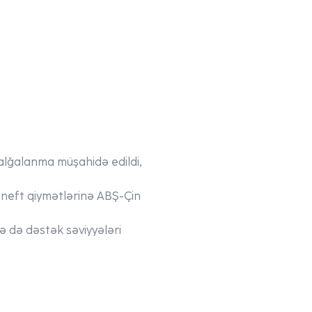
alğalanma müşahidə edildi,
 neft qiymətlərinə ABŞ-Çin
ə də dəstək səviyyələri