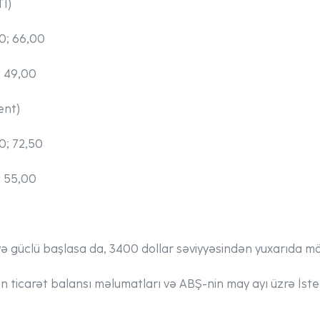
TI)
0; 66,00
; 49,00
ent)
0; 72,50
; 55,00
ə güclü başlasa da, 3400 dollar səviyyəsindən yuxarıda m
nin ticarət balansı məlumatları və ABŞ-nin may ayı üzrə İste