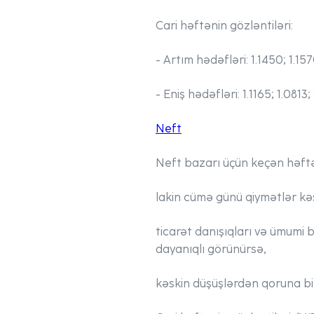
Cari həftənin gözləntiləri:
- Artım hədəfləri:
1.1450; 1.15
- Eniş hədəfləri:
1.1165; 1.0813
Neft
Neft bazarı üçün keçən həftə
lakin cümə günü qiymətlər kə
ticarət danışıqları və ümumi 
dayanıqlı görünürsə,
kəskin düşüşlərdən qoruna bil