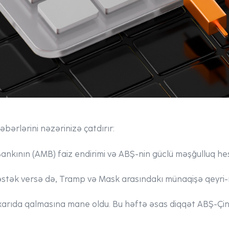
bərlərini nəzərinizə çatdırır:
nkının (AMB) faiz endirimi və ABŞ-nin güclü məşğulluq hes
əstək versə də, Tramp və Mask arasındakı münaqişə qeyri-m
xarıda qalmasına mane oldu. Bu həftə əsas diqqət ABŞ-Çin 