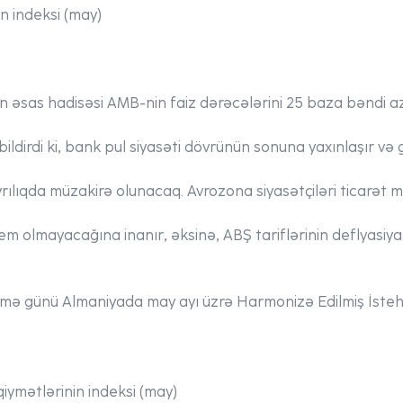
in indeksi (may)
 əsas hadisəsi AMB-nin faiz dərəcələrini 25 baza bəndi az
ildirdi ki, bank pul siyasəti dövrünün sonuna yaxınlaşır və 
yrılıqda müzakirə olunacaq. Avrozona siyasətçiləri ticarət m
lem olmayacağına inanır, əksinə, ABŞ tariflərinin deflyasiya
ümə günü Almaniyada may ayı üzrə Harmonizə Edilmiş İstehl
iymətlərinin indeksi (may)