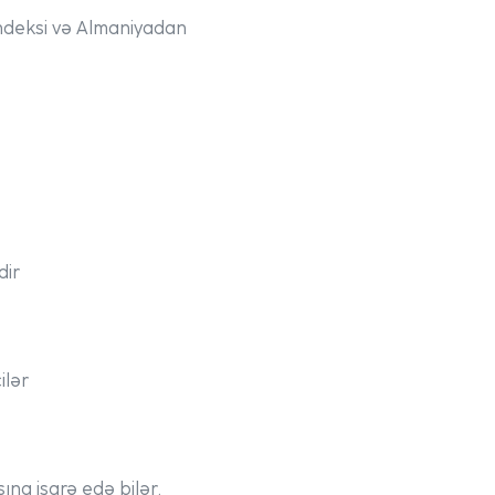
indeksi və Almaniyadan
dir
ilər
ına işarə edə bilər.