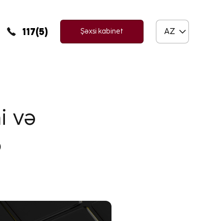
117(5)
AZ
Şəxsi kabinet
i və
5