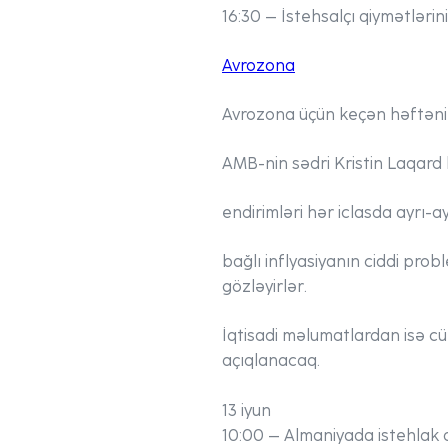
16:30 – İstehsalçı qiymətlərin
Avrozona
Avrozona üçün keçən həftənin
AMB-nin sədri Kristin Laqard b
endirimləri hər iclasda ayrı-a
bağlı inflyasiyanın ciddi prob
gözləyirlər.
İqtisadi məlumatlardan isə c
açıqlanacaq.
13 iyun
10:00 – Almaniyada istehlak q