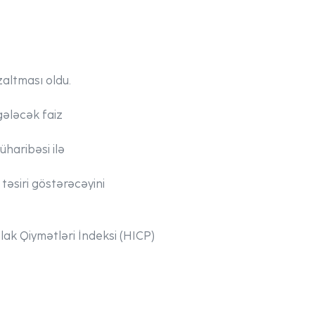
altması oldu.
gələcək faiz
üharibəsi ilə
 təsiri göstərəcəyini
ak Qiymətləri İndeksi (HICP)