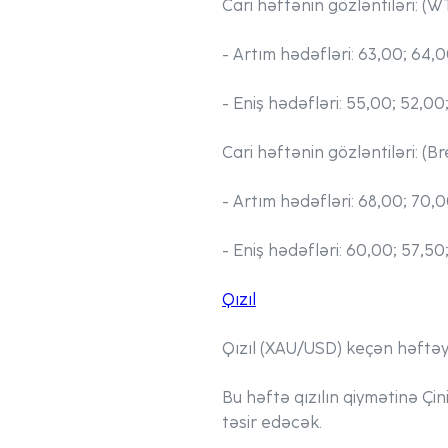
Cari həftənin gözləntiləri: (W
- Artım hədəfləri:
63,00; 64,0
- Eniş hədəfləri:
55,00; 52,00
Cari həftənin gözləntiləri: (Br
- Artım hədəfləri:
68,00; 70,0
- Eniş hədəfləri:
60,00; 57,50
Qızıl
Qızıl (XAU/USD) keçən həftəy
Bu həftə qızılın qiymətinə Çi
təsir edəcək.