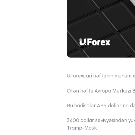
UForex
cari həftənin mühüm xə
Ötən həftə Avropa Mərkəzi Ba
Bu hadisələr ABŞ dollarına d
3400 dollar səviyyəsindən yu
Tramp-Mask