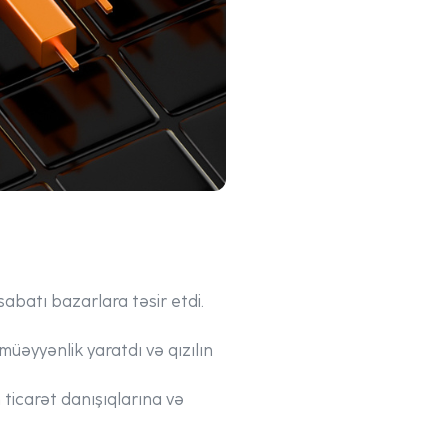
abatı bazarlara təsir etdi.
üəyyənlik yaratdı və qızılın
ticarət danışıqlarına və