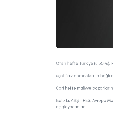
Ötən həftə Türkiyə (8.50%), 
uçot faiz dərəcələri ilə bağlı 
Cari həftə maliyyə bazarlarını 
Belə ki, ABŞ - FES, Avropa Mər
açıqlayacaqlar.