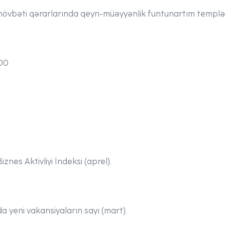
 növbəti qərarlarında qeyri-müəyyənlik
funtun
artım templər
000
0
nes Aktivliyi İndeksi (aprel).
yeni vakansiyaların sayı (mart).