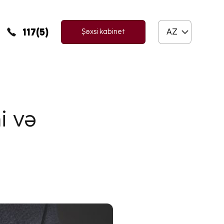
117(5)
AZ
Şəxsi kabinet
i və