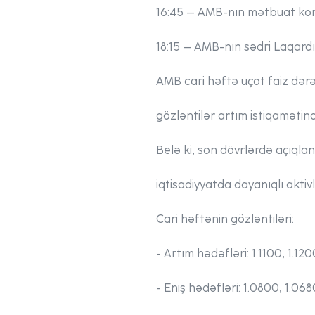
16:45
– AMB-nın mətbuat kon
18:15
– AMB-nın sədri Laqardın 
AMB cari həftə uçot faiz dərə
gözləntilər artım istiqamətin
Belə ki, son dövrlərdə açıqla
iqtisadiyyatda dayanıqlı aktiv
Cari həftənin gözləntiləri:
- Artım hədəfləri:
1.1100, 1.12
- Eniş hədəfləri:
1.0800, 1.068