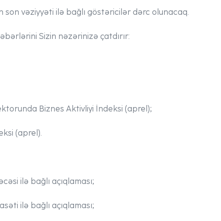
son vəziyyəti ilə bağlı göstəricilər dərc olunacaq.
bərlərini Sizin nəzərinizə çatdırır:
torunda Biznes Aktivliyi İndeksi (aprel);
ksi (aprel).
əsi ilə bağlı açıqlaması;
səti ilə bağlı açıqlaması;