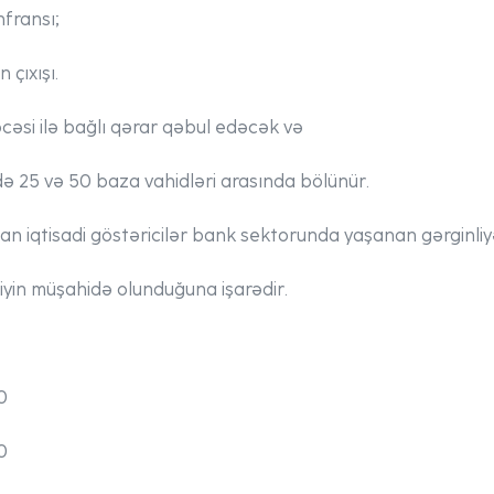
fransı;
çıxışı.
cəsi ilə bağlı qərar qəbul edəcək və
də 25 və 50 baza vahidləri arasında bölünür.
nan iqtisadi göstəricilər bank sektorunda yaşanan gərginl
liyin müşahidə olunduğuna işarədir.
00
0