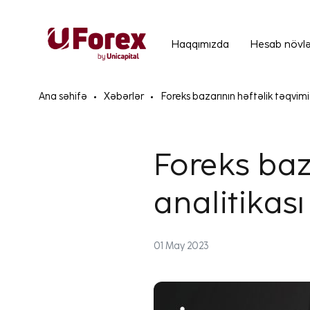
Haqqımızda
Hesab növlə
Ana səhifə
Xəbərlər
Foreks bazarının həftəlik təqvimi 
Foreks baz
analitikası
01 May 2023