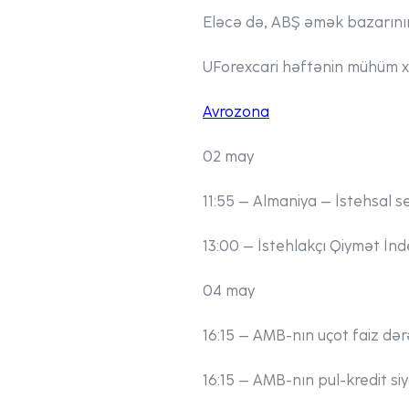
Eləcə də, ABŞ əmək bazarının 
UForex
cari həftənin mühüm xə
Avrozona
02 may
11:55
– Almaniya – İstehsal sek
13:00
– İstehlakçı Qiymət İnde
04 may
16:15
– AMB-nın uçot faiz dərəc
16:15
– AMB-nın pul-kredit siya