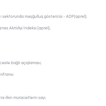
 sektorunda məşğulluq göstəricisi - ADP(aprel);
es Aktivliyi İndeksi (aprel);
əsilə bağlı açıqlaması;
fransı.
rə ilkin müraciətlərin sayı.