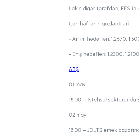
Lakin digər tərəfdən, FES-in
Cari həftənin gözləntiləri:
- Artım hədəfləri:
1.2670, 1.3
- Eniş hədəfləri:
1.2300, 1.210
ABŞ
01 may
18:00
– İstehsal sektorunda Biz
02 may
18:00
– JOLTS əmək bazarında 