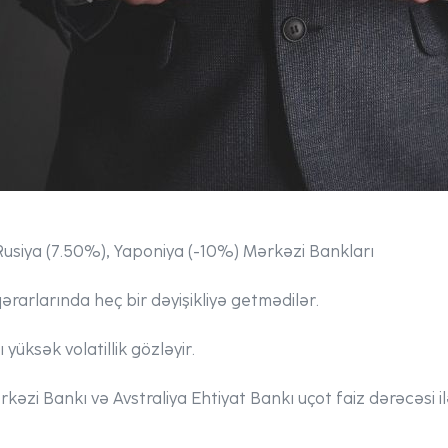
Rusiya (7.50%), Yaponiya (-10%) Mərkəzi Bankları
qərarlarında heç bir dəyişikliyə getmədilər.
yüksək volatillik gözləyir.
kəzi Bankı və Avstraliya Ehtiyat Bankı uçot faiz dərəcəsi il