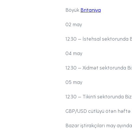
Böyük
Britaniya
02 may
12:30
– İstehsal sektorunda Biz
04 may
12:30
– Xidmət sektorunda Bizn
05 may
12:30
– Tikinti sektorunda Bizn
GBP/USD cütlüyü ötən həftə 3
Bazar iştirakçıları may ayında