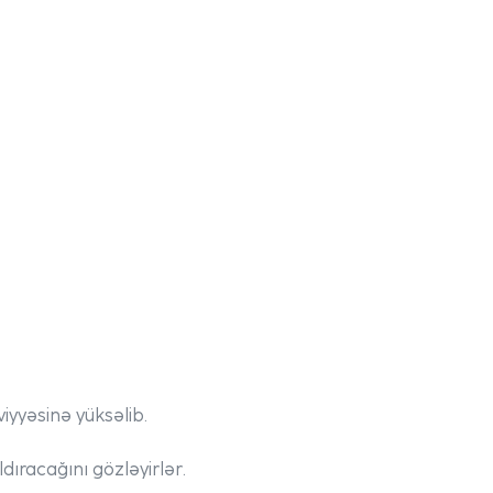
yyəsinə yüksəlib.
dıracağını gözləyirlər.