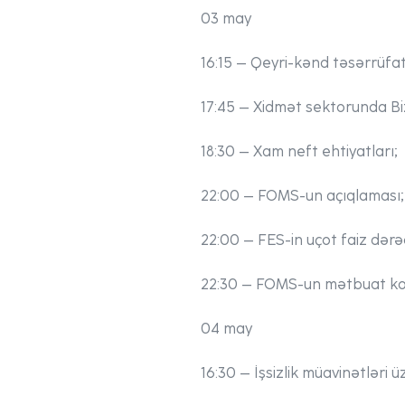
03 may
16:15
– Qeyri-kənd təsərrüfatı
17:45
– Xidmət sektorunda Bizn
18:30
– Xam neft ehtiyatları;
22:00
– FOMS-un açıqlaması;
22:00
– FES-in uçot faiz dərəc
22:30
– FOMS-un mətbuat kon
04 may
16:30
– İşsizlik müavinətləri üz