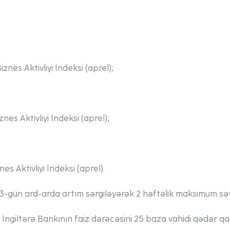
nes Aktivliyi İndeksi (aprel);
es Aktivliyi İndeksi (aprel);
es Aktivliyi İndeksi (aprel).
-gün ard-arda artım sərgiləyərək 2 həftəlik maksimum səvi
 İngiltərə Bankının faiz dərəcəsini 25 baza vahidi qədər qal