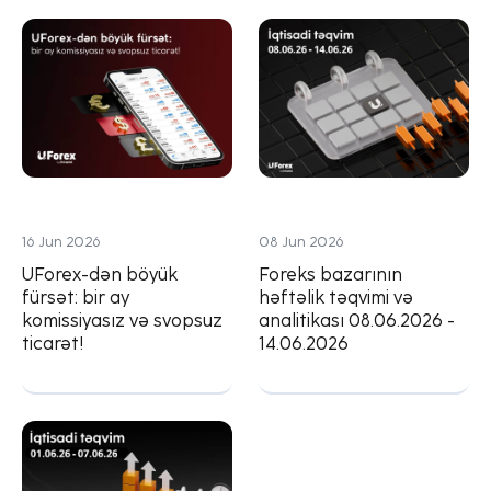
16 Jun 2026
08 Jun 2026
UForex-dən böyük
Foreks bazarının
fürsət: bir ay
həftəlik təqvimi və
komissiyasız və svopsuz
analitikası 08.06.2026 -
ticarət!
14.06.2026