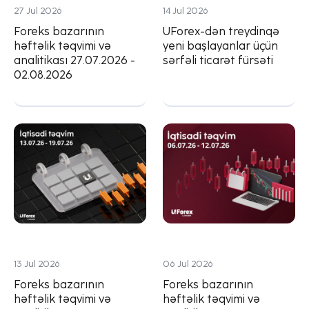
27 Jul 2026
14 Jul 2026
Foreks bazarının
UForex-dən treydinqə
həftəlik təqvimi və
yeni başlayanlar üçün
analitikası 27.07.2026 -
sərfəli ticarət fürsəti
02.08.2026
13 Jul 2026
06 Jul 2026
Foreks bazarının
Foreks bazarının
həftəlik təqvimi və
həftəlik təqvimi və