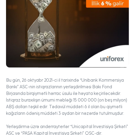
Bu gün, 26 oktyabr 2021-ci il tarixində “Unibank Kommersiya
Bankı” ASC-nin istiqrazlarının yerləşdirilməsi Bakı Fond
Birjasında birqiymətli hərrac üsulu ilə həyata keçiriləcəkdir.
İstiqraz buraxılışın ümumi məbləği 15 000 000 (on beş milyon)
ABŞ dolları təşkil edir. Tədavül müddəti 6 il olan bu qiymətli
kağızların ödəniş müddəti 3 aydan bir nəzərdə tutulmuşdur.
Yerləşdirmə üzrə anderrayterlər “Unicapital İnvestisiya Şirkəti”
ASC və “PAŞA Kapital İnvestisiya Şirkəti” QSC-dir.