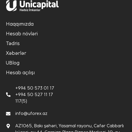
Haqqımızda
Hesab növləri
Tədris
Xəbərlər
UBlog
Hesab açılışı
+994 50 573 01 17
+994 50 527 11 17
117(5)
info@uforex.az
AZ1065, Bakı şəhəri, Yasamal rayonu, Cəfər Cabbarlı