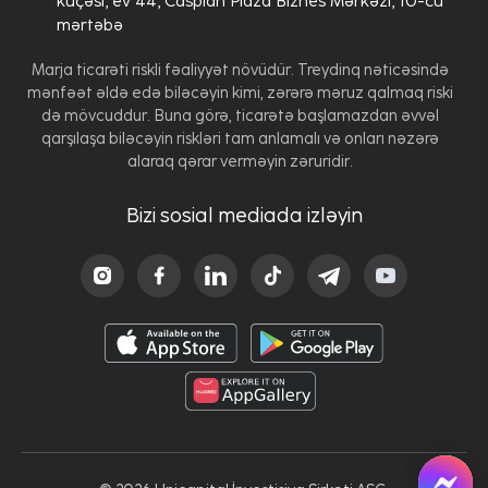
küçəsi, ev 44, Caspian Plaza Biznes Mərkəzi, 10-cu
mərtəbə
Marja ticarəti riskli fəaliyyət növüdür. Treydinq nəticəsində
mənfəət əldə edə biləcəyin kimi, zərərə məruz qalmaq riski
də mövcuddur. Buna görə, ticarətə başlamazdan əvvəl
qarşılaşa biləcəyin riskləri tam anlamalı və onları nəzərə
alaraq qərar verməyin zəruridir.
Bizi sosial mediada izləyin