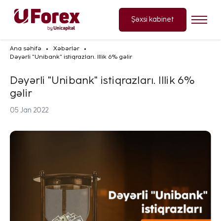
Şəxsi kabinet
Ana səhifə
Xəbərlər
Dəyərli "Unibank" istiqrazları. Illik 6% gəlir
Dəyərli "Unibank" istiqrazları. Illik 6%
gəlir
05 Jan 2022