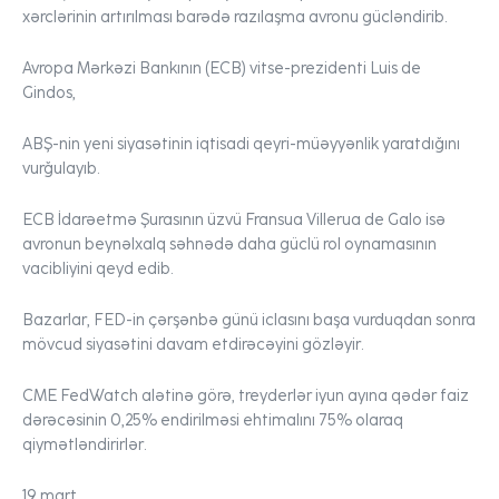
xərclərinin artırılması barədə razılaşma avronu gücləndirib.
Avropa Mərkəzi Bankının (ECB) vitse-prezidenti Luis de
Gindos,
ABŞ-nin yeni siyasətinin iqtisadi qeyri-müəyyənlik yaratdığını
vurğulayıb.
ECB İdarəetmə Şurasının üzvü Fransua Villerua de Galo isə
avronun beynəlxalq səhnədə daha güclü rol oynamasının
vacibliyini qeyd edib.
Bazarlar, FED-in çərşənbə günü iclasını başa vurduqdan sonra
mövcud siyasətini davam etdirəcəyini gözləyir.
CME FedWatch alətinə görə, treyderlər iyun ayına qədər faiz
dərəcəsinin 0,25% endirilməsi ehtimalını 75% olaraq
qiymətləndirirlər.
19 mart