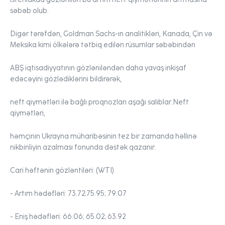
səbəb olub.
Digər tərəfdən, Goldman Sachs-ın analitikləri, Kanada, Çin və
Meksika kimi ölkələrə tətbiq edilən rüsumlar səbəbindən
ABŞ iqtisadiyyatının gözləniləndən daha yavaş inkişaf
edəcəyini gözlədiklərini bildirərək,
neft qiymətləri ilə bağlı proqnozları aşağı salıblar.Neft
qiymətləri,
həmçinin Ukrayna müharibəsinin tez bir zamanda həllinə
nikbinliyin azalması fonunda dəstək qazanır.
Cari həftənin gözləntiləri:
(WTI)
- Artım hədəfləri:
73.72;
75.95; 79.07
- Eniş hədəfləri:
66.06; 65.02; 63.92