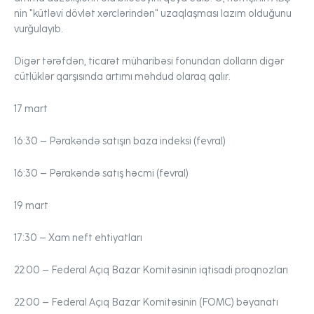
nin "kütləvi dövlət xərclərindən" uzaqlaşması lazım olduğunu
vurğulayıb.
Digər tərəfdən, ticarət müharibəsi fonundan dolların digər
cütlüklər qarşısında artımı məhdud olaraq qalır.
17 mart
16:30 –
Pərakəndə satışın baza indeksi (fevral)
16:30 –
Pərakəndə satış həcmi (fevral)
19 mart
17:30 –
Xam neft ehtiyatları
22:00 –
Federal Açıq Bazar Komitəsinin iqtisadi proqnozları
22:00 –
Federal Açıq Bazar Komitəsinin (FOMC) bəyanatı