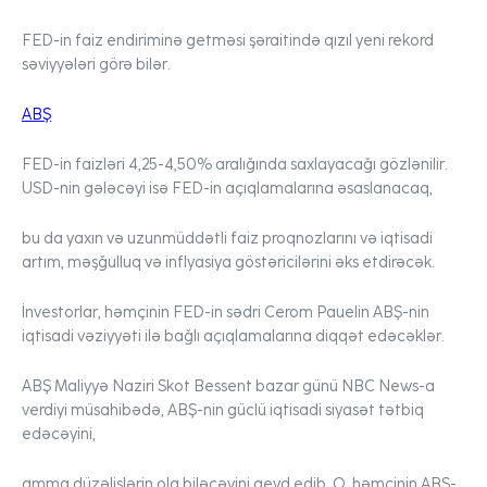
FED-in faiz endiriminə getməsi şəraitində qızıl yeni rekord
səviyyələri görə bilər.
ABŞ
FED-in faizləri 4,25-4,50% aralığında saxlayacağı gözlənilir.
USD-nin gələcəyi isə FED-in açıqlamalarına əsaslanacaq,
bu da yaxın və uzunmüddətli faiz proqnozlarını və iqtisadi
artım, məşğulluq və inflyasiya göstəricilərini əks etdirəcək.
İnvestorlar, həmçinin FED-in sədri Cerom Pauelin ABŞ-nin
iqtisadi vəziyyəti ilə bağlı açıqlamalarına diqqət edəcəklər.
ABŞ Maliyyə Naziri Skot Bessent bazar günü NBC News-a
verdiyi müsahibədə, ABŞ-nin güclü iqtisadi siyasət tətbiq
edəcəyini,
amma düzəlişlərin ola biləcəyini qeyd edib. O, həmçinin ABŞ-