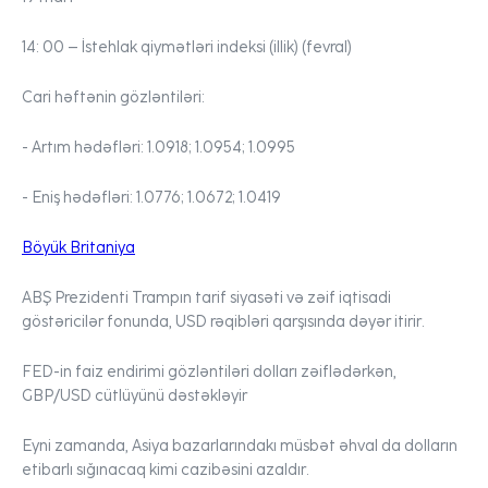
14: 00 –
İstehlak qiymətləri indeksi (illik) (fevral)
Cari həftənin gözləntiləri:
- Artım hədəfləri:
1.0918; 1.0954; 1.0995
- Eniş hədəfləri:
1.0776; 1.0672; 1.0419
Böyük Britaniya
ABŞ Prezidenti Trampın tarif siyasəti və zəif iqtisadi
göstəricilər fonunda, USD rəqibləri qarşısında dəyər itirir.
FED-in faiz endirimi gözləntiləri dolları zəiflədərkən,
GBP/USD cütlüyünü dəstəkləyir
Eyni zamanda, Asiya bazarlarındakı müsbət əhval da dolların
etibarlı sığınacaq kimi cazibəsini azaldır.