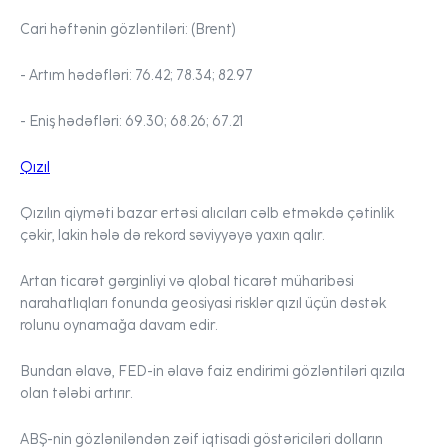
Cari həftənin gözləntiləri:
(Brent)
- Artım hədəfləri:
76.42; 78.34; 82.97
- Eniş hədəfləri:
69.30; 68.26; 67.21
Qızıl
Qızılın qiyməti bazar ertəsi alıcıları cəlb etməkdə çətinlik
çəkir, lakin hələ də rekord səviyyəyə yaxın qalır.
Artan ticarət gərginliyi və qlobal ticarət müharibəsi
narahatlıqları fonunda geosiyasi risklər qızıl üçün dəstək
rolunu oynamağa davam edir.
Bundan əlavə, FED-in əlavə faiz endirimi gözləntiləri qızıla
olan tələbi artırır.
ABŞ-nin gözləniləndən zəif iqtisadi göstəriciləri dolların