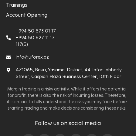
Trainings
Account Opening
+994 50 573 01 17
+994 50 527 11 17
117(5)
info@uforex.az
AZ1065, Baku, Yasamal District, 44 Jafar Jabbarly
Street, Caspian Plaza Business Center, 10th Floor
Margin trading is a risky activity. While it offers the potential
for profit, there is also the risk of incurring losses. Therefore,
it is crucial to fully understand the risks you may face before
starting trading and make decisions considering these risks.
Follow us on social media