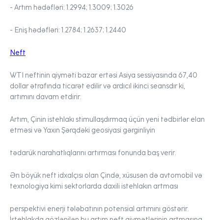
- Artım hədəfləri:
1.2994; 1.3009; 1.3026
- Eniş hədəfləri:
1.2784; 1.2637; 1.2440
Neft
WTI neftinin qiyməti bazar ertəsi Asiya sessiyasında 67,40
dollar ətrafında ticarət edilir və ardıcıl ikinci seansdır ki,
artımını davam etdirir.
Artım, Çinin istehlakı stimullaşdırmaq üçün yeni tədbirlər elan
etməsi və Yaxın Şərqdəki geosiyasi gərginliyin
tədarük narahatlıqlarını artırması fonunda baş verir.
Ən böyük neft idxalçısı olan Çində, xüsusən də avtomobil və
texnologiya kimi sektorlarda daxili istehlakın artması
perspektivi enerji tələbatının potensial artımını göstərir.
İstehlakda gözlənilən bu artım neft qiymətlərinin artmasına