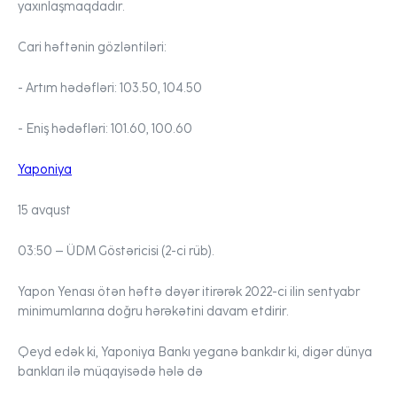
yaxınlaşmaqdadır.
Cari həftənin gözləntiləri:
- Artım hədəfləri:
103.50, 104.50
- Eniş hədəfləri:
101.60, 100.60
Yaponiya
15 avqust
03:50 –
ÜDM Göstəricisi (2-ci rüb).
Yapon Yenası
ötən həftə dəyər itirərək 2022-ci ilin sentyabr
minimumlarına doğru hərəkətini davam etdirir.
Qeyd edək ki, Yaponiya Bankı yeganə bankdır ki, digər dünya
bankları ilə müqayisədə hələ də