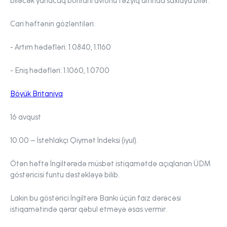
biləcək yanacaq böhranı avronu təzyiq altında saxlaya bilər.
Cari həftənin gözləntiləri:
- Artım hədəfləri:
1.0840, 1.1160
- Eniş hədəfləri:
1.1060, 1.0700
Böyük Britaniya
16 avqust
10:00
– İstehlakçı Qiymət İndeksi (iyul).
Ötən həftə İngiltərədə müsbət istiqamətdə açıqlanan ÜDM
göstəricisi funtu dəstəkləyə bilib.
Lakin bu göstərici İngiltərə Bankı üçün faiz dərəcəsi
istiqamətində qərar qəbul etməyə əsas vermir.