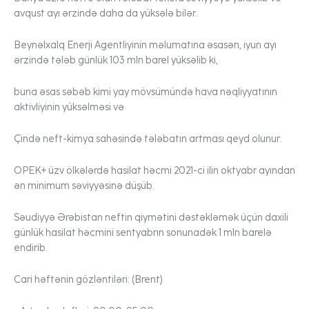
avqust ayı ərzində daha da yüksələ bilər.
Beynəlxalq Enerji Agentliyinin məlumatına əsasən, iyun ayı
ərzində tələb günlük 103 mln barel yüksəlib ki,
buna əsas səbəb kimi yay mövsümündə hava nəqliyyatının
aktivliyinin yüksəlməsi və
Çində neft-kimya sahəsində tələbatın artması qeyd olunur.
OPEK+ üzv ölkələrdə hasilat həcmi 2021-ci ilin oktyabr ayından
ən minimum səviyyəsinə düşüb.
Səudiyyə Ərəbistan neftin qiymətini dəstəkləmək üçün daxili
günlük hasilat həcmini sentyabrın sonunadək 1 mln barelə
endirib.
Cari həftənin gözləntiləri:
(Brent)