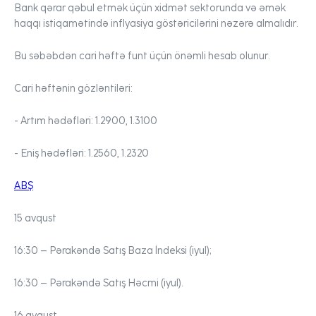
Bank qərar qəbul etmək üçün xidmət sektorunda və əmək
haqqı istiqamətində inflyasiya göstəricilərini nəzərə almalıdır.
Bu səbəbdən cari həftə
funt
üçün önəmli hesab olunur.
Cari həftənin gözləntiləri:
- Artım hədəfləri:
1.2900, 1.3100
- Eniş hədəfləri:
1.2560, 1.2320
ABŞ
15 avqust
16:30 –
Pərakəndə Satış Baza İndeksi (iyul);
16:30 –
Pərakəndə Satış Həcmi (iyul).
16 avqust