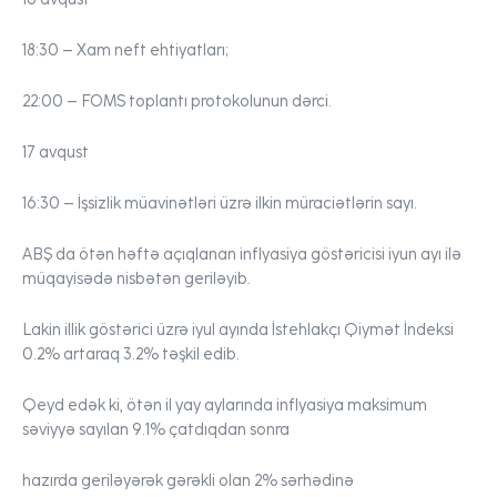
18:30 –
Xam neft ehtiyatları;
22:00 –
FOMS toplantı protokolunun dərci.
17 avqust
16:30 –
İşsizlik müavinətləri üzrə ilkin müraciətlərin sayı.
ABŞ da ötən həftə açıqlanan inflyasiya göstəricisi iyun ayı ilə
müqayisədə nisbətən geriləyib.
Lakin illik göstərici üzrə iyul ayında İstehlakçı Qiymət İndeksi
0.2% artaraq 3.2% təşkil edib.
Qeyd edək ki, ötən il yay aylarında inflyasiya maksimum
səviyyə sayılan 9.1% çatdıqdan sonra
hazırda geriləyərək gərəkli olan 2% sərhədinə