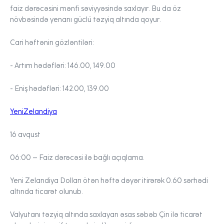
faiz dərəcəsini mənfi səviyyəsində saxlayır. Bu da öz
növbəsində yenanı güclü təzyiq altında qoyur.
Cari həftənin gözləntiləri:
- Artım hədəfləri:
146.00, 149.00
- Eniş hədəfləri:
142.00, 139.00
Yeni
Zelandiya
16 avqust
06:00 –
Faiz dərəcəsi ilə bağlı açıqlama.
Yeni Zelandiya Dolları
ötən həftə dəyər itirərək 0.60 sərhədi
altında ticarət olunub.
Valyutanı təzyiq altında saxlayan əsas səbəb Çin ilə ticarət