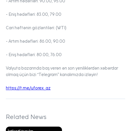
- Artım hədəfləri:
90.00, 95.00
- Eniş hədəfləri:
83.00, 79.00
Cari həftənin gözləntiləri:
(WTI)
- Artım hədəfləri:
86.00, 90.00
- Eniş hədəfləri:
80.00, 76.00
Valyuta bazarında baş verən ən son yeniliklərdən xəbərdar
olmaq üçün bizi “Telegram” kanalımızda izləyin!
https://t.me/uforex_az
Related News