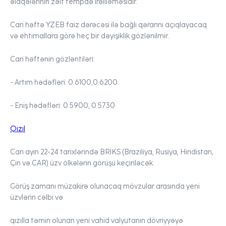
əlaqələrinin zəif tempdə irəliləməsidir.
Cari həftə YZEB faiz dərəcəsi ilə bağlı qərarını açıqlayacaq
və ehtimallara görə heç bir dəyişiklik gözlənilmir.
Cari həftənin gözləntiləri:
- Artım hədəfləri:
0.6100,0.6200
- Eniş hədəfləri:
0.5900, 0.5730
Qızıl
Cari ayın 22-24 tarixlərində BRİKS (Braziliya, Rusiya, Hindistan,
Çin və CAR) üzv ölkələrin görüşü keçiriləcək.
Görüş zamanı müzakirə olunacaq mövzular arasında yeni
üzvlərin cəlbi və
qızılla təmin olunan yeni vahid valyutanın dövriyyəyə