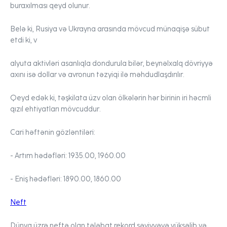
buraxılması qeyd olunur.
Belə ki, Rusiya və Ukrayna arasında mövcud münaqişə sübut
etdi ki, v
alyuta aktivləri asanlıqla dondurula bilər, beynəlxalq dövriyyə
axını isə dollar və avronun təzyiqi ilə məhdudlaşdırılır.
Qeyd edək ki, təşkilata üzv olan ölkələrin hər birinin iri həcmli
qızıl
ehtiyatları mövcuddur.
Cari həftənin gözləntiləri:
- Artım hədəfləri:
1935.00, 1960.00
- Eniş hədəfləri:
1890.00, 1860.00
Neft
Dünya üzrə
neftə
olan tələbat rekord səviyyəyə yüksəlib və