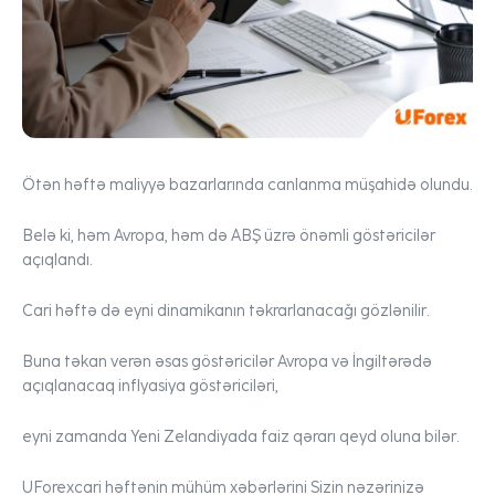
Ötən həftə maliyyə bazarlarında canlanma müşahidə olundu.
Belə ki, həm Avropa, həm də ABŞ üzrə önəmli göstəricilər
açıqlandı.
Cari həftə də eyni dinamikanın təkrarlanacağı gözlənilir.
Buna təkan verən əsas göstəricilər Avropa və İngiltərədə
açıqlanacaq inflyasiya göstəriciləri,
eyni zamanda Yeni Zelandiyada faiz qərarı qeyd oluna bilər.
UForex
cari həftənin mühüm xəbərlərini Sizin nəzərinizə