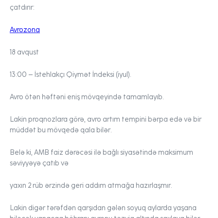
çatdırır:
Avrozona
18 avqust
13:00
– İstehlakçı Qiymət İndeksi (iyul).
Avro
ötən həftəni eniş mövqeyində tamamlayıb.
Lakin proqnozlara görə, avro artım tempini bərpa edə və bir
müddət bu mövqedə qala bilər.
Belə ki, AMB faiz dərəcəsi ilə bağlı siyasətində maksimum
səviyyəyə çatıb və
yaxın 2 rüb ərzində geri addım atmağa hazırlaşmır.
Lakin digər tərəfdən qarşıdan gələn soyuq aylarda yaşana